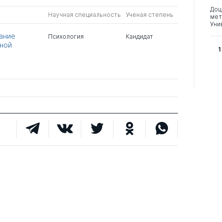
Доц
Научная специальность
Ученая степень
мет
Уни
ание
Психология
Кандидат
ьной
1