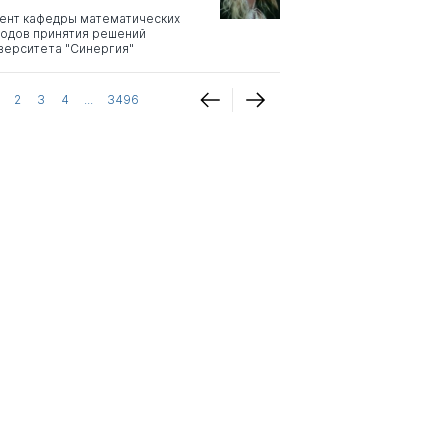
ент кафедры математических
одов принятия решений
верситета "Синергия"
2
3
4
...
3496