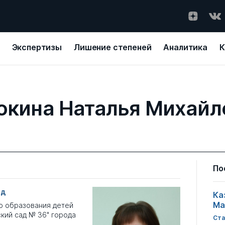
Экспертизы
Лишение степеней
Аналитика
К
окина Наталья Михайл
По
од
Ка
Ма
о образования детей
кий сад № 36" города
Ста