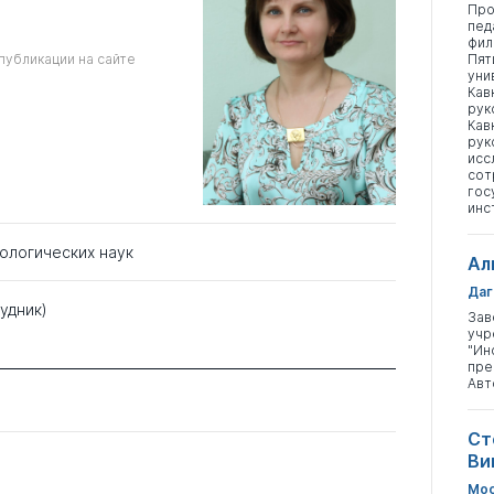
Про
пед
фил
публикации на сайте
Пят
уни
Кав
рук
Кав
рук
исс
сот
гос
инс
хологических наук
Ал
Даг
удник)
Зав
учр
"Ин
пре
Авт
Ст
Ви
Мос