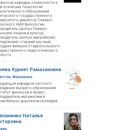
фессор кафедры словесности и
агогических технологий
ологического образования
игорского государственного
верситета, директор Северо-
казского НИИ филологии,
оводитель Центра Северо-
казских языков и культур,
оводитель Центра евразийских
ледований, старший научный
рудник Филиала Ставропольского
ударственного педагогического
титута
иева Хурият Рамазановна
естан, Махачкала
едующая кафедрой частного
еждение высшего образования
ститут финансов и права";
подаватель математики в
омобильно-дорожном колледже
епаненко Наталья
кторовна
ква