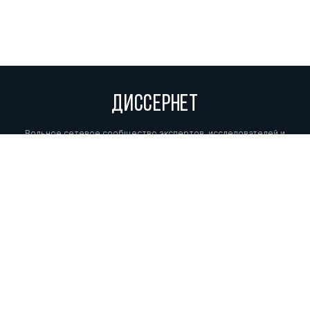
ДИССЕРНЕТ
Вольное сетевое сообщество экспертов, исследователей и
репортеров, посвящающих свой труд разоблачениям мошенников,
фальсификаторов и лжецов. Пишите нам на
info@dissernet.org.
Поддержать проект
МЫ В СОЦСЕТЯХ
© Вольное сетевое сообщество
«Диссернет». 2013—2026