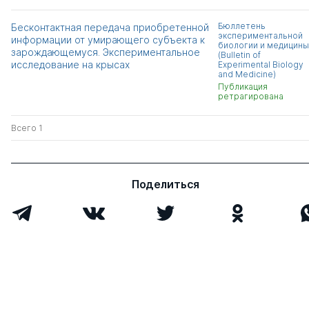
Бюллетень
Бесконтактная передача приобретенной
экспериментальной
информации от умирающего субъекта к
биологии и медицины
зарождающемуся. Экспериментальное
(Bulletin of
исследование на крысах
Experimental Biology
and Medicine)
Публикация
ретрагирована
Всего 1
Поделиться