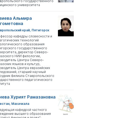
вропольского государственного
ицинского университета
зиева Альмира
гометовна
вропольский край, Пятигорск
фессор кафедры словесности и
агогических технологий
ологического образования
игорского государственного
верситета, директор Северо-
казского НИИ филологии,
оводитель Центра Северо-
казских языков и культур,
оводитель Центра евразийских
ледований, старший научный
рудник Филиала Ставропольского
ударственного педагогического
титута
иева Хурият Рамазановна
естан, Махачкала
едующая кафедрой частного
еждение высшего образования
ститут финансов и права";