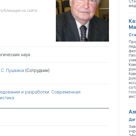
Ста
мед
публикации на сайте
Ка
Ма
Ста
Про
пед
фил
огических наук
Пят
уни
Кав
рук
А.С. Пушкина
(Сотрудник)
Кав
рук
исс
сот
едования и разработки. Современная
гос
инс
истика
Ал
Даг
Зав
учр
"Ин