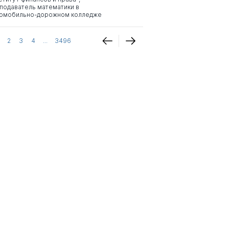
подаватель математики в
омобильно-дорожном колледже
2
3
4
...
3496