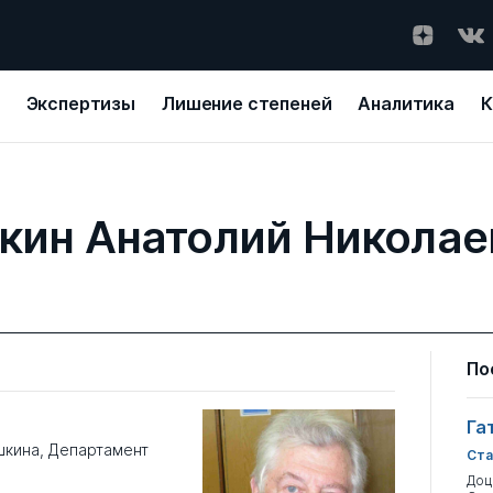
Экспертизы
Лишение степеней
Аналитика
К
кин Анатолий Николае
По
Га
кина, Департамент
Ста
Доц