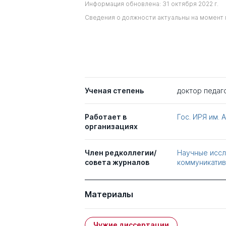
Информация обновлена: 31 октября 2022 г.
Сведения о должности актуальны на момент 
Ученая степень
доктор педаг
Работает в
Гос. ИРЯ им. 
организациях
Член редколлегии/
Научные иссл
совета журналов
коммуникатив
Материалы
Чужие диссертации