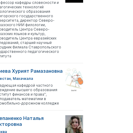
фессор кафедры словесности и
агогических технологий
ологического образования
игорского государственного
верситета, директор Северо-
казского НИИ филологии,
оводитель Центра Северо-
казских языков и культур,
оводитель Центра евразийских
ледований, старший научный
рудник Филиала Ставропольского
ударственного педагогического
титута
иева Хурият Рамазановна
естан, Махачкала
едующая кафедрой частного
еждение высшего образования
ститут финансов и права";
подаватель математики в
омобильно-дорожном колледже
епаненко Наталья
кторовна
ква