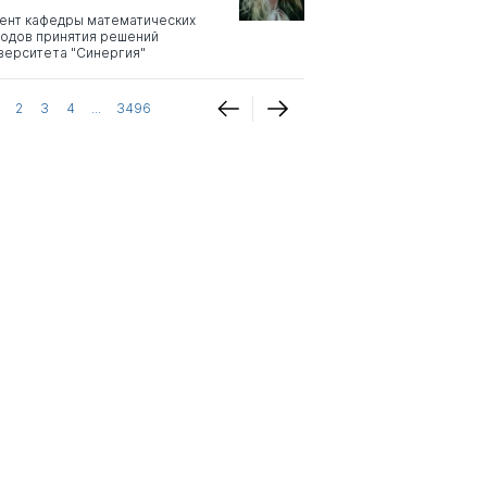
ент кафедры математических
одов принятия решений
верситета "Синергия"
2
3
4
...
3496