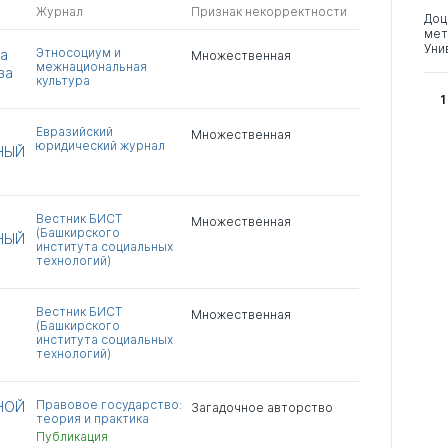
Журнал
Признак некорректности
Доц
мет
Уни
Этносоциум и
ка
Множественная
межнациональная
за
культура
1
Евразийский
Множественная
юридический журнал
НЫЙ
Вестник БИСТ
Множественная
(Башкирского
НЫЙ
института социальных
технологий)
Вестник БИСТ
Множественная
(Башкирского
института социальных
технологий)
Правовое государство:
НОЙ
Загадочное авторство
теория и практика
Публикация