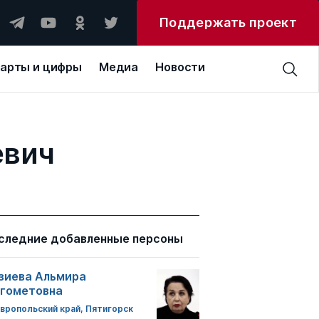
Поддержать проект
арты и цифры
Медиа
Новости
евич
следние добавленные персоны
зиева Альмира
гометовна
вропольский край, Пятигорск