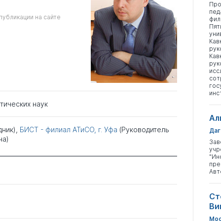
Про
пед
публикации на сайте
фил
Пят
уни
Кав
рук
Кав
рук
исс
сот
гос
инс
тических наук
Ал
дник),
БИСТ - филиал АТиСО, г. Уфа
(Руководитель
Даг
на)
Зав
учр
"Ин
пре
Авт
Ст
Ви
Мос