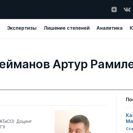
Экспертизы
Лишение степеней
Аналитика
К
ейманов Артур Рамил
По
Ка
Ма
АТиСО). Доцент
шГУ
Ста