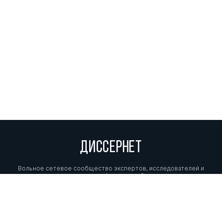
ДИССЕРНЕТ
Вольное сетевое сообщество экспертов, исследователей и
репортеров, посвящающих свой труд разоблачениям мошенников,
фальсификаторов и лжецов. Пишите нам на
info@dissernet.org.
Поддержать проект