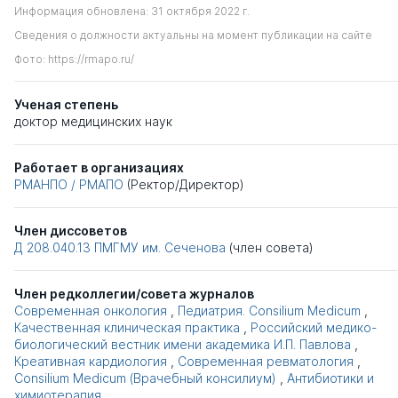
Информация обновлена: 31 октября 2022 г.
Сведения о должности актуальны на момент публикации на сайте
Фото: https://rmapo.ru/
Ученая степень
доктор медицинских наук
Работает в организациях
РМАНПО / РМАПО
(Ректор/Директор)
Член диссоветов
Д 208.040.13
ПМГМУ им. Сеченова
(член совета)
Член редколлегии/совета журналов
Современная онкология
,
Педиатрия. Consilium Medicum
,
Качественная клиническая практика
,
Российский медико-
биологический вестник имени академика И.П. Павлова
,
Креативная кардиология
,
Современная ревматология
,
Consilium Medicum (Врачебный консилиум)
,
Антибиотики и
химиотерапия