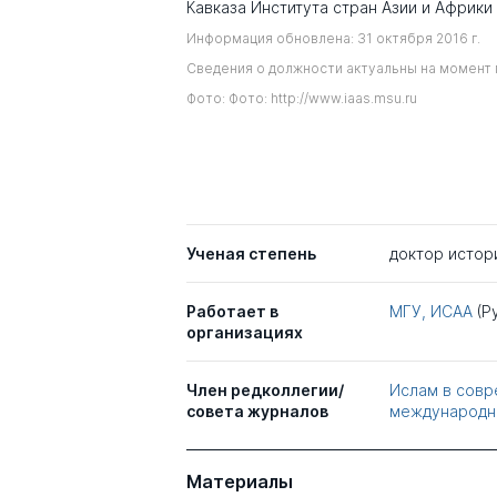
Кавказа Института стран Азии и Африки
Информация обновлена: 31 октября 2016 г.
Сведения о должности актуальны на момент 
Фото: Фото: http://www.iaas.msu.ru
Ученая степень
доктор истор
Работает в
МГУ, ИСАА
(Р
организациях
Член редколлегии/
Ислам в совр
совета журналов
международно
Материалы