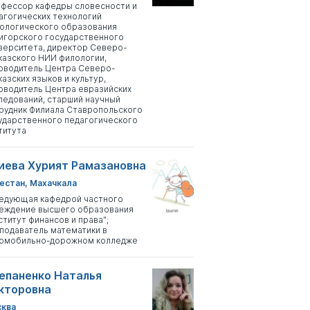
фессор кафедры словесности и
агогических технологий
ологического образования
игорского государственного
верситета, директор Северо-
казского НИИ филологии,
оводитель Центра Северо-
казских языков и культур,
оводитель Центра евразийских
ледований, старший научный
рудник Филиала Ставропольского
ударственного педагогического
титута
иева Хурият Рамазановна
естан, Махачкала
едующая кафедрой частного
еждение высшего образования
ститут финансов и права";
подаватель математики в
омобильно-дорожном колледже
епаненко Наталья
кторовна
ква