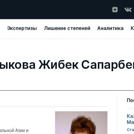
Экспертизы
Лишение степеней
Аналитика
К
ыкова Жибек Сапарбе
По
Ка
Ма
Ста
альной Азии и