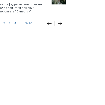
ент кафедры математических
одов принятия решений
верситета "Синергия"
2
3
4
...
3496