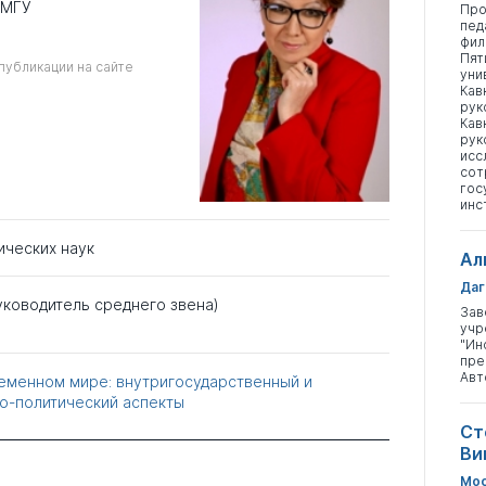
 МГУ
Про
пед
фил
Пят
публикации на сайте
уни
Кав
рук
Кав
рук
исс
сот
гос
инс
ических наук
Ал
Даг
уководитель среднего звена)
Зав
учр
"Ин
пре
Авт
еменном мире: внутригосударственный и
-политический аспекты
Ст
Ви
Мос