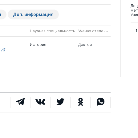
Доц
мет
и
Доп. информация
Уни
1
Научная специальность
Ученая степень
История
Доктор
ТИЯ