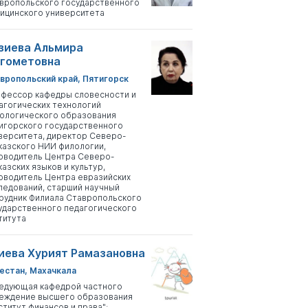
вропольского государственного
ицинского университета
зиева Альмира
гометовна
вропольский край, Пятигорск
фессор кафедры словесности и
агогических технологий
ологического образования
игорского государственного
верситета, директор Северо-
казского НИИ филологии,
оводитель Центра Северо-
казских языков и культур,
оводитель Центра евразийских
ледований, старший научный
рудник Филиала Ставропольского
ударственного педагогического
титута
иева Хурият Рамазановна
естан, Махачкала
едующая кафедрой частного
еждение высшего образования
ститут финансов и права";