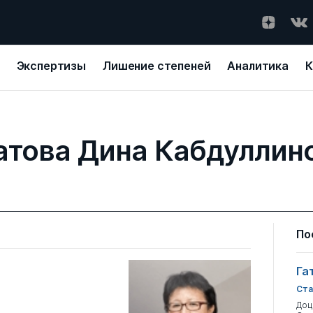
Экспертизы
Лишение степеней
Аналитика
К
атова Дина Кабдуллин
По
Га
Ста
Доц