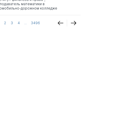
подаватель математики в
омобильно-дорожном колледже
2
3
4
...
3496