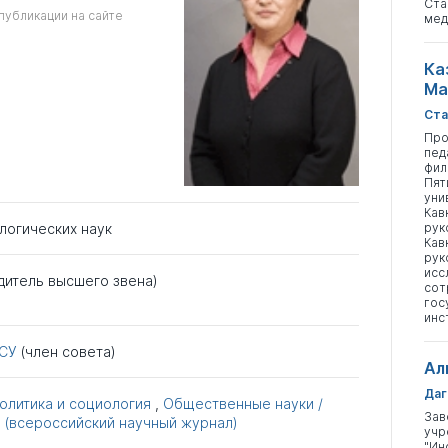
Ста
публикации на сайте
мед
Ка
Ма
Ста
Про
пед
фил
Пят
уни
Кав
рук
логических наук
Кав
рук
исс
дитель высшего звена)
сот
гос
инс
ГСУ
(член совета)
Ал
Даг
олитика и социология
,
Общественные науки /
Зав
e (всероссийский научный журнал)
учр
"Ин