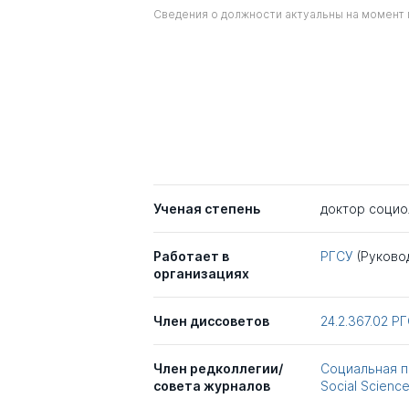
Сведения о должности актуальны на момент 
Ученая степень
доктор социо
Работает в
РГСУ
(Руково
организациях
Член диссоветов
24.2.367.02
Р
Член редколлегии/
Социальная п
совета журналов
Social Scienc