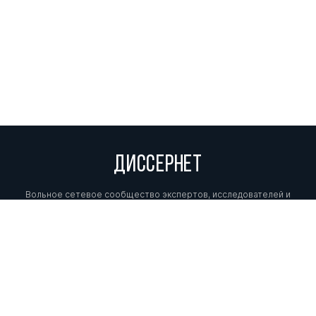
ДИССЕРНЕТ
Вольное сетевое сообщество экспертов, исследователей и
репортеров, посвящающих свой труд разоблачениям мошенников,
фальсификаторов и лжецов. Пишите нам на
info@dissernet.org.
Поддержать проект
МЫ В СОЦСЕТЯХ