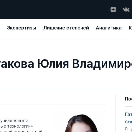
Экспертизы
Лишение степеней
Аналитика
К
такова Юлия Владимир
По
Га
университета,
Ста
ые технологии»
Доц
едрой региональной