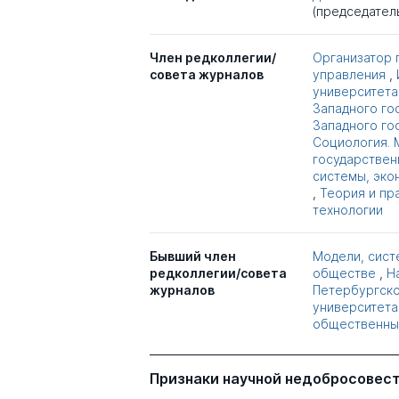
(председател
Член редколлегии/
Организатор 
совета журналов
управления
,
университета.
Западного го
Западного го
Социология.
государствен
системы, эко
,
Теория и пр
технологии
Бывший член
Модели, систе
редколлегии/совета
обществе
,
Н
журналов
Петербургско
университета
общественны
Признаки научной недобросовес