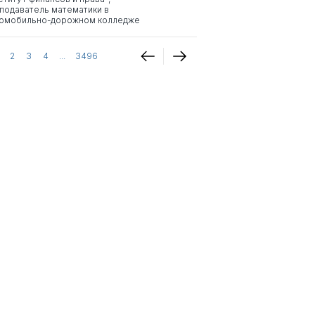
подаватель математики в
омобильно-дорожном колледже
2
3
4
...
3496