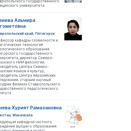
вропольского государственного
ицинского университета
зиева Альмира
гометовна
вропольский край, Пятигорск
фессор кафедры словесности и
агогических технологий
ологического образования
игорского государственного
верситета, директор Северо-
казского НИИ филологии,
оводитель Центра Северо-
казских языков и культур,
оводитель Центра евразийских
ледований, старший научный
рудник Филиала Ставропольского
ударственного педагогического
титута
иева Хурият Рамазановна
естан, Махачкала
едующая кафедрой частного
еждение высшего образования
ститут финансов и права";