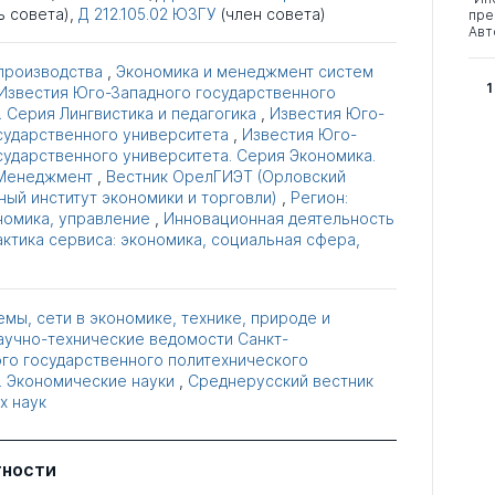
ь совета),
Д 212.105.02
ЮЗГУ
(член совета)
пре
Авт
производства
,
Экономика и менеджмент систем
1
Известия Юго-Западного государственного
 Серия Лингвистика и педагогика
,
Известия Юго-
сударственного университета
,
Известия Юго-
сударственного университета. Серия Экономика.
 Менеджмент
,
Вестник ОрелГИЭТ (Орловский
ный институт экономики и торговли)
,
Регион:
номика, управление
,
Инновационная деятельность
актика сервиса: экономика, социальная сфера,
мы, сети в экономике, технике, природе и
аучно-технические ведомости Санкт-
го государственного политехнического
. Экономические науки
,
Среднерусский вестник
х наук
тности