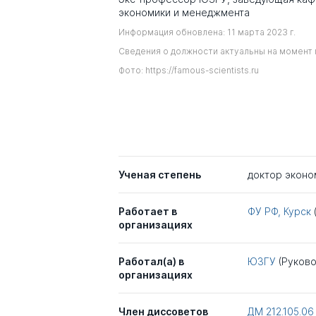
экономики и менеджмента
Информация обновлена: 11 марта 2023 г.
Сведения о должности актуальны на момент 
Фото: https://famous-scientists.ru
Ученая степень
доктор эконо
Работает в
ФУ РФ, Курск
организациях
Работал(а) в
ЮЗГУ
(Руково
организациях
Член диссоветов
ДМ 212.105.06