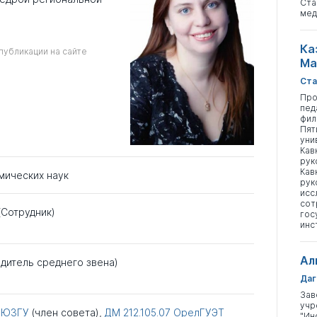
Ста
мед
Ка
публикации на сайте
Ма
Ста
Про
пед
фил
Пят
уни
Кав
рук
Кав
мических наук
рук
исс
сот
(Сотрудник)
гос
инс
Ал
дитель среднего звена)
Даг
Зав
учр
ЮЗГУ
(член совета),
ДМ 212.105.07
ОрелГУЭТ
"Ин