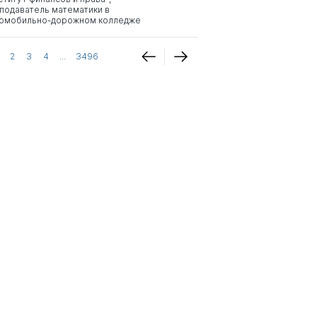
подаватель математики в
омобильно-дорожном колледже
2
3
4
...
3496