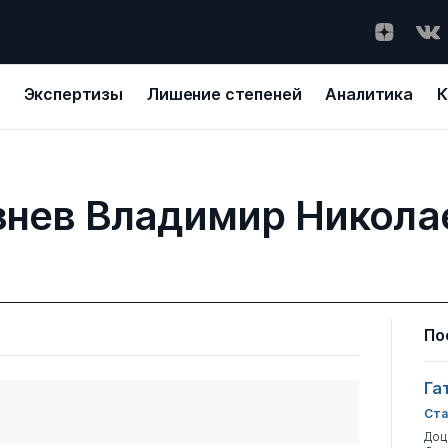
Экспертизы
Лишение степеней
Аналитика
К
знев Владимир Никола
По
Га
Ста
Доц