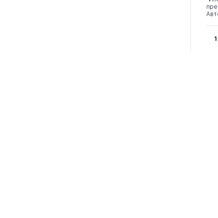
пре
Авт
1