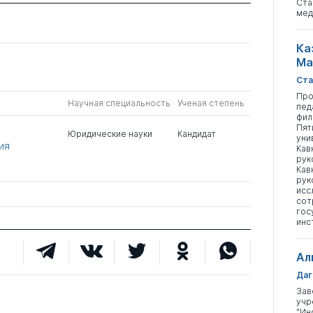
Ста
мед
Ка
Ма
Ста
Про
Научная специальность
Ученая степень
пед
фил
Пят
Юридические науки
Кандидат
уни
ия
Кав
рук
Кав
рук
исс
сот
гос
инс
Ал
Даг
Зав
учр
"Ин