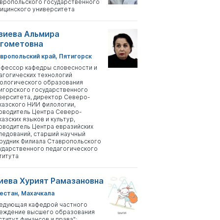
вропольского государственного
ицинского университета
зиева Альмира
гометовна
вропольский край, Пятигорск
фессор кафедры словесности и
агогических технологий
ологического образования
игорского государственного
верситета, директор Северо-
казского НИИ филологии,
оводитель Центра Северо-
казских языков и культур,
оводитель Центра евразийских
ледований, старший научный
рудник Филиала Ставропольского
ударственного педагогического
титута
иева Хурият Рамазановна
естан, Махачкала
едующая кафедрой частного
еждение высшего образования
ститут финансов и права";