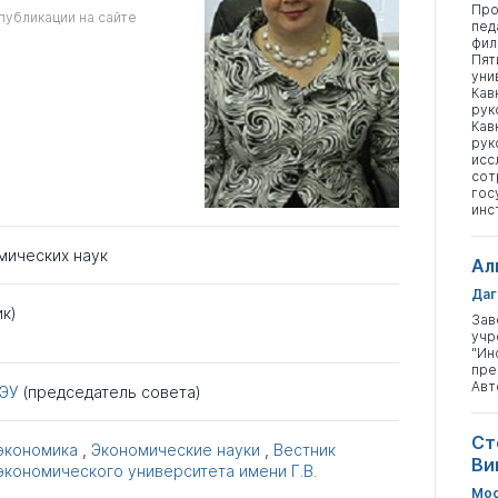
Про
публикации на сайте
пед
фил
Пят
уни
Кав
рук
Кав
рук
исс
сот
гос
инс
мических наук
Ал
Даг
к)
Зав
учр
"Ин
пре
Авт
ЭУ
(председатель совета)
Ст
 экономика
,
Экономические науки
,
Вестник
Ви
экономического университета имени Г.В.
Мос