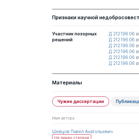
Признаки научной недобросовес
Участник позорных
Д 212.196.06
о
решений
Д 212.196.06
о
Д 212.196.06
о
Д 212.196.06
о
Д 212.196.06
о
Д 212.196.06
о
Материалы
Чужие диссертации
Публикац
Имя автора
Шевцов Павел Анатольевич
Не лишен степени