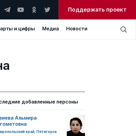
Поддержать проект
арты и цифры
Медиа
Новости
на
следние добавленные персоны
зиева Альмира
гометовна
вропольский край, Пятигорск