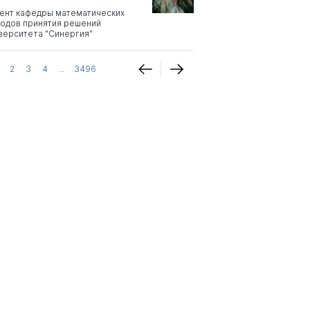
ент кафедры математических
одов принятия решений
верситета "Синергия"
2
3
4
...
3496