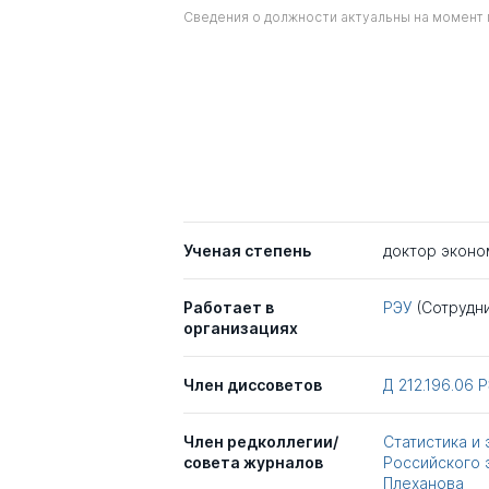
Сведения о должности актуальны на момент 
Ученая степень
доктор эконо
Работает в
РЭУ
(Сотрудни
организациях
Член диссоветов
Д 212.196.06
Р
Член редколлегии/
Статистика и
совета журналов
Российского 
Плеханова