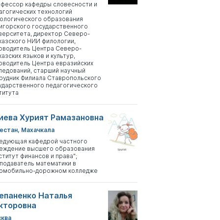
фессор кафедры словесности и
агогических технологий
ологического образования
игорского государственного
верситета, директор Северо-
казского НИИ филологии,
оводитель Центра Северо-
казских языков и культур,
оводитель Центра евразийских
ледований, старший научный
рудник Филиала Ставропольского
ударственного педагогического
титута
иева Хурият Рамазановна
естан, Махачкала
едующая кафедрой частного
еждение высшего образования
ститут финансов и права";
подаватель математики в
омобильно-дорожном колледже
епаненко Наталья
кторовна
ква