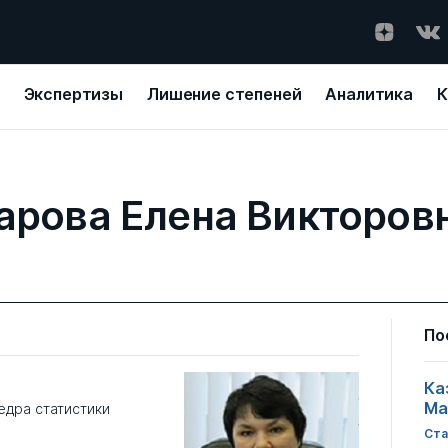
Экспертизы
Лишение степеней
Аналитика
К
арова Елена Викторов
По
Ка
Ма
едра статистики
Ста