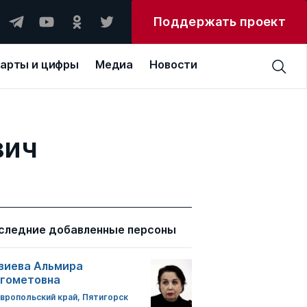
Поддержать проект
арты и цифры
Медиа
Новости
вич
следние добавленные персоны
зиева Альмира
гометовна
вропольский край, Пятигорск