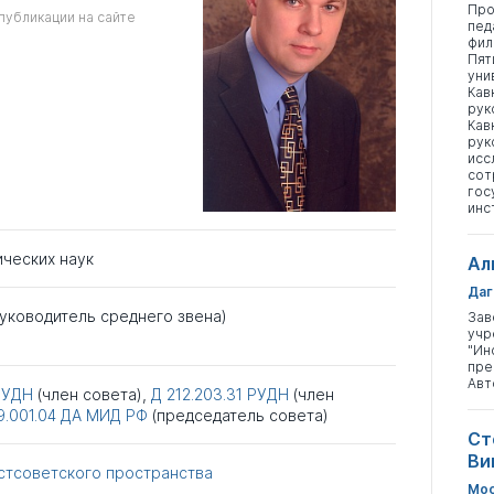
Про
публикации на сайте
пед
фил
Пят
уни
Кав
рук
Кав
рук
исс
сот
гос
инс
ических наук
Ал
Даг
Руководитель среднего звена)
Зав
учр
"Ин
пре
Авт
РУДН
(член совета),
Д 212.203.31
РУДН
(член
9.001.04
ДА МИД РФ
(председатель совета)
Ст
Ви
тсоветского пространства
Мос