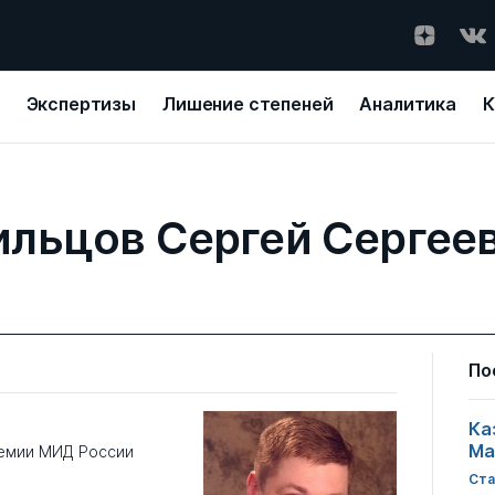
Экспертизы
Лишение степеней
Аналитика
К
льцов Сергей Сергее
По
Ка
Ма
демии МИД России
Ста