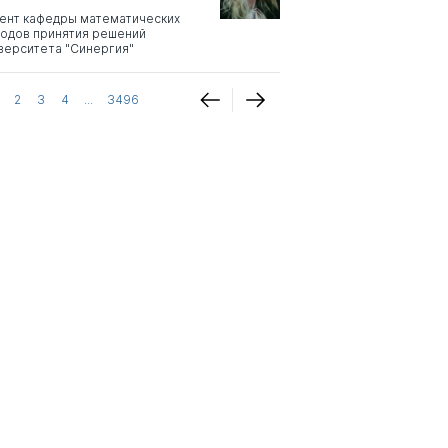
ент кафедры математических
одов принятия решений
верситета "Синергия"
2
3
4
...
3496