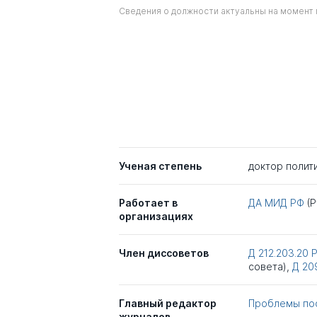
Сведения о должности актуальны на момент 
Ученая степень
доктор полит
Работает в
ДА МИД РФ
(
организациях
Член диссоветов
Д 212.203.20
совета),
Д 20
Главный редактор
Проблемы пос
журналов