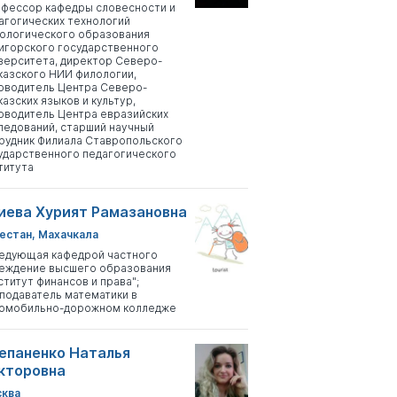
фессор кафедры словесности и
агогических технологий
ологического образования
игорского государственного
верситета, директор Северо-
казского НИИ филологии,
оводитель Центра Северо-
казских языков и культур,
оводитель Центра евразийских
ледований, старший научный
рудник Филиала Ставропольского
ударственного педагогического
титута
иева Хурият Рамазановна
естан, Махачкала
едующая кафедрой частного
еждение высшего образования
ститут финансов и права";
подаватель математики в
омобильно-дорожном колледже
епаненко Наталья
кторовна
ква