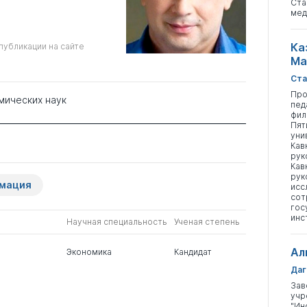
Ста
мед
Ка
публикации на сайте
Ма
Ста
Про
мических наук
пед
фил
Пят
уни
Кав
рук
Кав
рук
рмация
исс
сот
гос
инс
Научная специальность
Ученая степень
Ал
Экономика
Кандидат
Даг
Зав
учр
"Ин