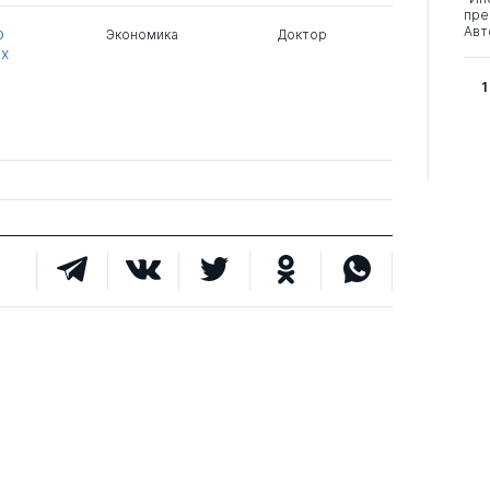
пре
Авт
о
Экономика
Доктор
х
1