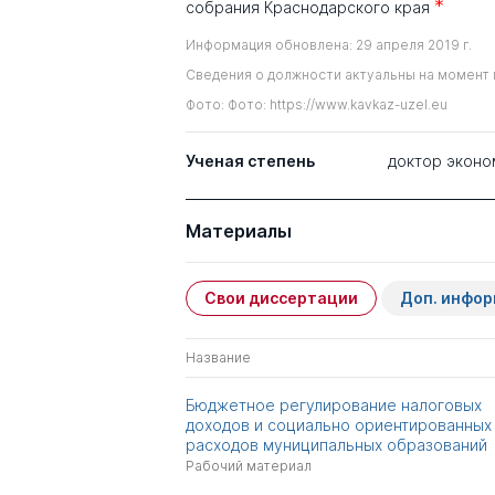
*
собрания Краснодарского края
Информация обновлена: 29 апреля 2019 г.
Сведения о должности актуальны на момент 
Фото: Фото: https://www.kavkaz-uzel.eu
Ученая степень
доктор эконо
Материалы
Свои диссертации
Доп. инфо
Название
Бюджетное регулирование налоговых
доходов и социально ориентированных
расходов муниципальных образований
Рабочий материал