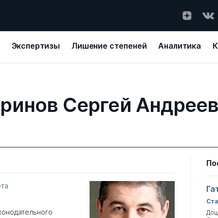
Экспертизы
Лишение степеней
Аналитика
К
ринов Сергей Андрее
По
ета
Га
Ста
аконодательного
Доц