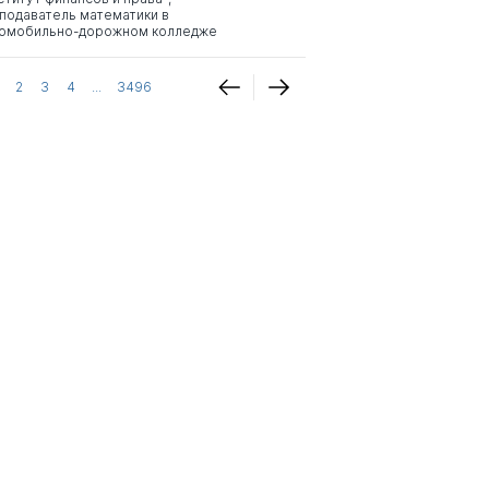
подаватель математики в
омобильно-дорожном колледже
2
3
4
...
3496