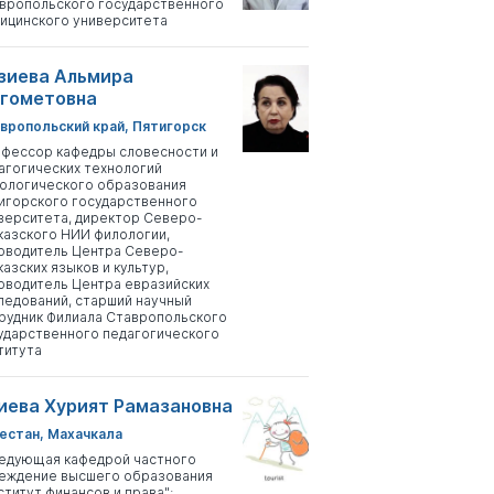
вропольского государственного
ицинского университета
зиева Альмира
гометовна
вропольский край, Пятигорск
фессор кафедры словесности и
агогических технологий
ологического образования
игорского государственного
верситета, директор Северо-
казского НИИ филологии,
оводитель Центра Северо-
казских языков и культур,
оводитель Центра евразийских
ледований, старший научный
рудник Филиала Ставропольского
ударственного педагогического
титута
иева Хурият Рамазановна
естан, Махачкала
едующая кафедрой частного
еждение высшего образования
ститут финансов и права";