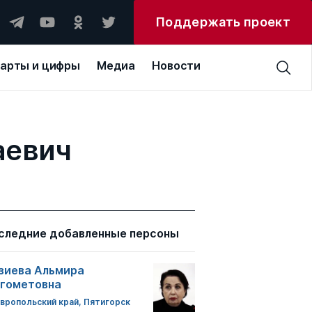
Поддержать проект
арты и цифры
Медиа
Новости
аевич
следние добавленные персоны
зиева Альмира
гометовна
вропольский край, Пятигорск