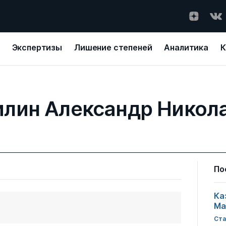
Экспертизы
Лишение степеней
Аналитика
К
лин Александр Никол
По
Ка
Ма
Ста