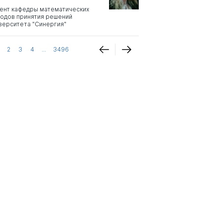
ент кафедры математических
одов принятия решений
верситета "Синергия"
2
3
4
...
3496