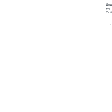
Доц
мет
Уни
1