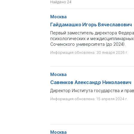
Найдено 24
Для получения более подробной
кнопку "Полная таблица" прямо п
дополнительные данные и сорти
Москва
Гайдамашко Игорь Вячеславович
По умолчанию в разделе показа
Информация об этих персонах на
Первый заместитель директора Федера
психологических и междисциплинарных
Если вы хотите посмотреть полн
Сочинского университета (до 2024).
отключите в поисковых фильтрах 
Информация обновлена: 30 января 2026 г.
Москва
Савенков Александр Николаевич
Директор Института государства и пра
Информация обновлена: 15 апреля 2024 г.
Москва