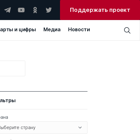
Поддержать проект
арты и цифры
Медиа
Новости
н
льтры
рана
Выберите страну