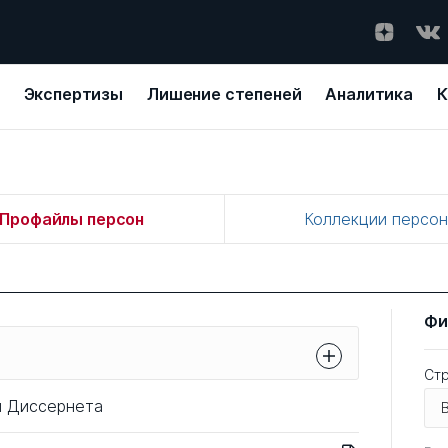
Экспертизы
Лишение степеней
Аналитика
К
Профайлы персон
Коллекции персо
Фи
Ст
иссернета. О принципах включения
ы Диссернета
 мы написали в разделе
О проекте
.