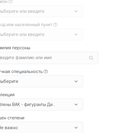
гион
?
Выберите или введите
од или населенный пункт
?
Выберите или введите
милия персоны
чная специальность
?
Выберите
ллекция
Члены ВАК - фигуранты Ди...
шен степени
Не важно