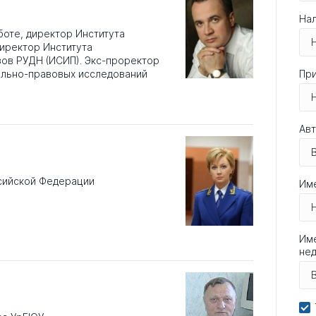
Нал
оте, директор Института
иректор Института
зов РУДН (ИСИП). Экс-проректор
ельно-правовых исследований
При
Авт
сийской Федерации
Им
Име
не