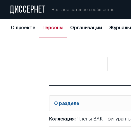
ДИССЕРНЕТ
Вольное сетевое сообщество
О проекте
Персоны
Организации
Журналы
О разделе
Перед вами список фигурантов Д
Коллекция:
Члены ВАК - фигурант
персон в диссернетовскую базу