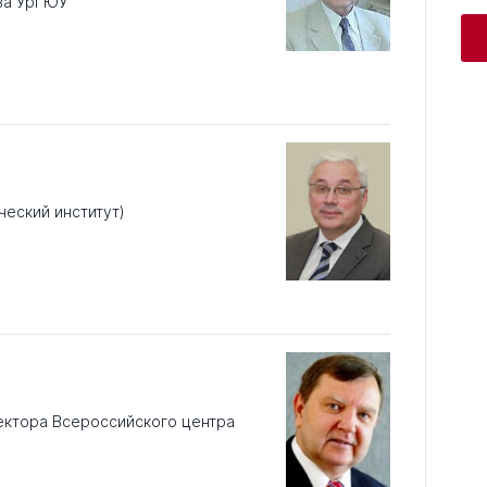
ва УрГЮУ
еский институт)
ектора Всероссийского центра