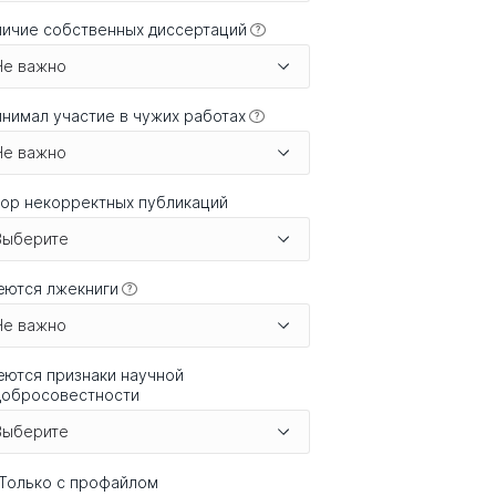
ичие собственных диссертаций
?
Не важно
нимал участие в чужих работах
?
Не важно
ор некорректных публикаций
Выберите
еются лжекниги
?
Не важно
ются признаки научной
добросовестности
Выберите
Только с профайлом