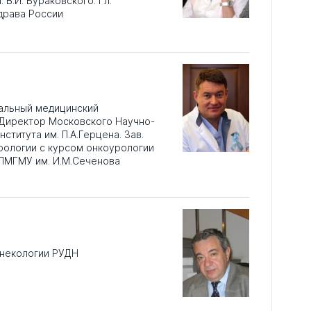
 В.И. Бураковского. Гл.
драва России
альный медицинский
 Директор Московского Научно-
ститута им. П.А.Герцена. Зав.
рологии с курсом онкоурологии
ПМГМУ им. И.М.Сеченова
инекологии РУДН