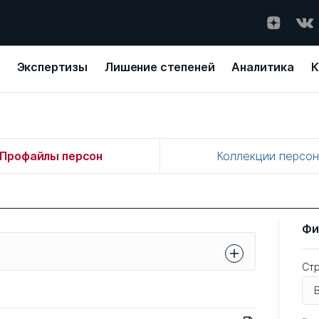
Экспертизы
Лишение степеней
Аналитика
К
Профайлы персон
Коллекции персо
Фи
Ст
иссернета. О принципах включения
 мы написали в разделе
О проекте
.