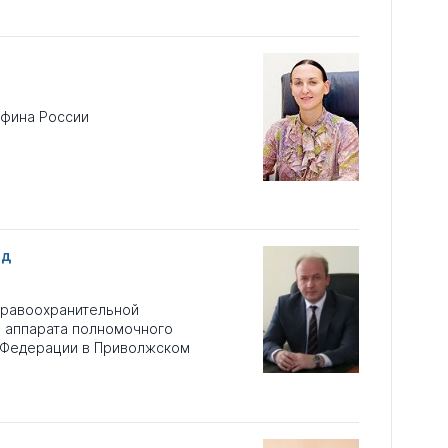
нфина России
од
правоохранительной
и аппарата полномочного
 Федерации в Приволжском