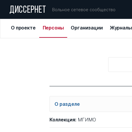
ДИССЕРНЕТ
Вольное сетевое сообщество
О проекте
Персоны
Организации
Журналы
О разделе
Перед вами список фигурантов Д
Коллекция:
МГИМО
персон в диссернетовскую базу