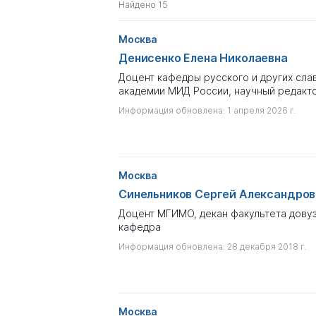
Найдено 15
Для получения более подробной
кнопку "Полная таблица" прямо п
дополнительные данные и сорти
Москва
Денисенко Елена Николаевна
По умолчанию в разделе показа
Информация об этих персонах на
Доцент кафедры русского и других сла
академии МИД России, научный редакто
Если вы хотите посмотреть полн
Информация обновлена: 1 апреля 2026 г.
отключите в поисковых фильтрах 
Москва
Синельников Сергей Александров
Доцент МГИМО, декан факультета довуз
кафедра
Информация обновлена: 28 декабря 2018 г.
Москва