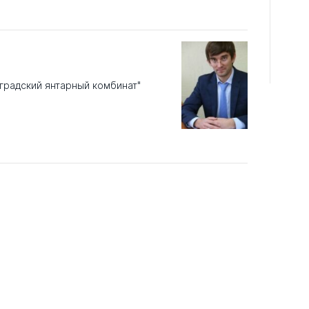
градский янтарный комбинат"