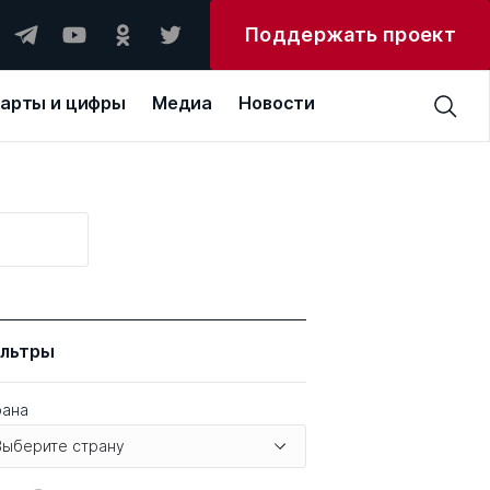
Поддержать проект
арты и цифры
Медиа
Новости
н
льтры
рана
Выберите страну