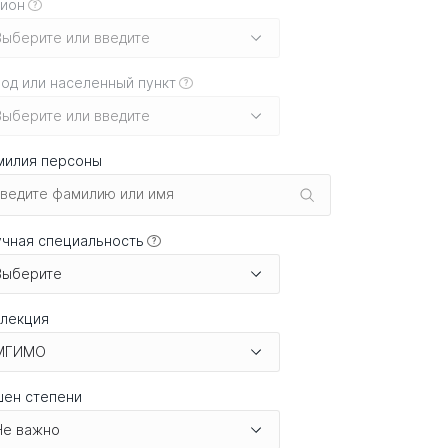
гион
?
Выберите или введите
од или населенный пункт
?
Выберите или введите
милия персоны
чная специальность
?
Выберите
ллекция
МГИМО
шен степени
Не важно