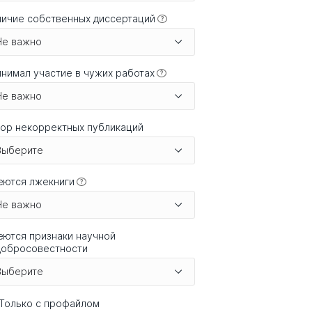
ичие собственных диссертаций
?
Не важно
нимал участие в чужих работах
?
Не важно
ор некорректных публикаций
Выберите
еются лжекниги
?
Не важно
ются признаки научной
добросовестности
Выберите
Только с профайлом