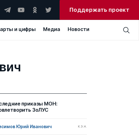
Поддержать проект
арты и цифры
Медиа
Новости
евич
следние приказы МОН:
овлетворить ЗоЛУС
исимов Юрий Иванович
к.э.н.