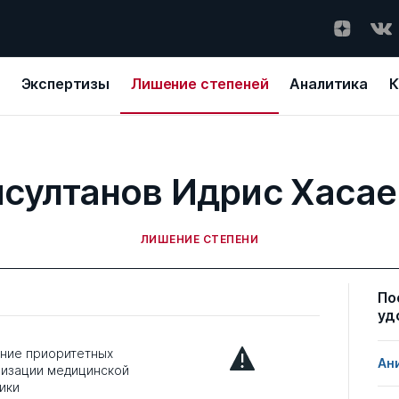
Экспертизы
Лишение степеней
Аналитика
К
султанов Идрис Хаса
ЛИШЕНИЕ СТЕПЕНИ
По
уд
ние приоритетных
Ан
низации медицинской
ики