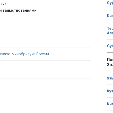
Су
наук
и заимствованиями:
Ка
Те
Ал
Су
приказ Минобрнауки России
По
Зо
Яз
Ку
Ки