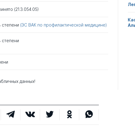
Ле
нято (21.3.054.05)
Ка
ь степени
(ЭС ВАК по профилактической медицине)
Ал
ь степени
пени
абличных данных!