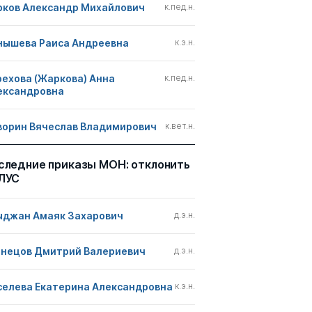
рков Александр Михайлович
к.пед.н.
нышева Раиса Андреевна
к.э.н.
рехова (Жаркова) Анна
к.пед.н.
ександровна
ворин Вячеслав Владимирович
к.вет.н.
следние приказы МОН: отклонить
ЛУС
ыджан Амаяк Захарович
д.э.н.
знецов Дмитрий Валериевич
д.э.н.
селева Екатерина Александровна
к.э.н.