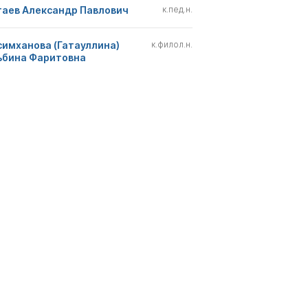
гаев Александр Павлович
к.пед.н.
симханова (Гатауллина)
к.филол.н.
ьбина Фаритовна