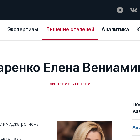
Экспертизы
Лишение степеней
Аналитика
К
аренко Елена Вениами
ЛИШЕНИЕ СТЕПЕНИ
По
уд
е имиджа региона
Ан
ских наук