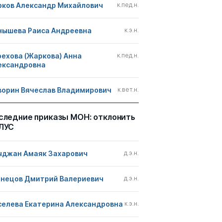
рков Александр Михайлович
к.пед.н.
нышева Раиса Андреевна
к.э.н.
рехова (Жаркова) Анна
к.пед.н.
ександровна
ворин Вячеслав Владимирович
к.вет.н.
следние приказы МОН: отклонить
ЛУС
ыджан Амаяк Захарович
д.э.н.
знецов Дмитрий Валериевич
д.э.н.
селева Екатерина Александровна
к.э.н.