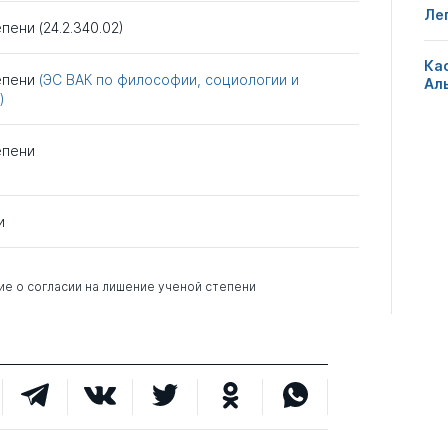
Ле
пени (24.2.340.02)
Ка
тепени
(ЭС ВАК по философии, социологии и
Ал
)
епени
и
е о согласии на лишение ученой степени