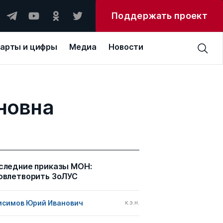
Поддержать проект
арты и цифры
Медиа
Новости
новна
следние приказы МОН:
овлетворить ЗоЛУС
исимов Юрий Иванович
к.э.н.