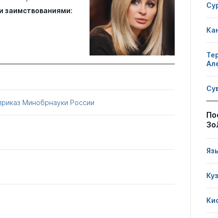
Су
и заимствованиями:
Ка
Те
Ал
Су
приказ Минобрнауки России
По
Зо
Яз
Ку
Ки