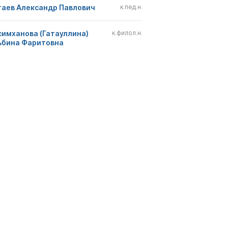
гаев Александр Павлович
к.пед.н.
симханова (Гатауллина)
к.филол.н.
ьбина Фаритовна