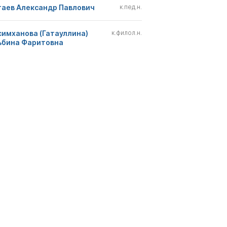
гаев Александр Павлович
к.пед.н.
симханова (Гатауллина)
к.филол.н.
ьбина Фаритовна