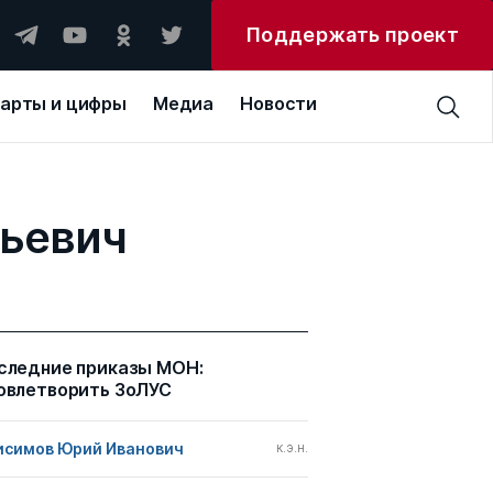
Поддержать проект
арты и цифры
Медиа
Новости
льевич
следние приказы МОН:
овлетворить ЗоЛУС
исимов Юрий Иванович
к.э.н.