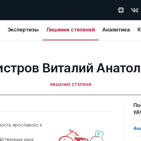
Экспертизы
Лишение степеней
Аналитика
К
стров Виталий Анато
ЛИШЕНИЕ СТЕПЕНИ
По
уд
ность ярославско х
Ан
йственных наук