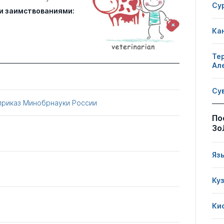
Су
и заимствованиями:
Ка
Те
Ал
Су
приказ Минобрнауки России
По
Зо
Яз
Ку
Ки