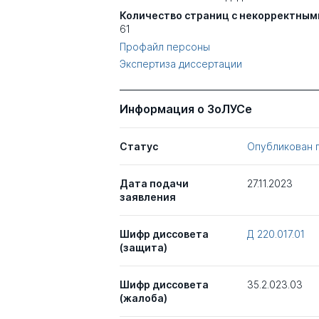
Количество страниц с некорректным
61
Профайл персоны
Экспертиза диссертации
Информация о ЗоЛУСе
Статус
Опубликован 
Дата подачи
27.11.2023
заявления
Шифр диссовета
Д 220.017.01
(защита)
Шифр диссовета
35.2.023.03
(жалоба)