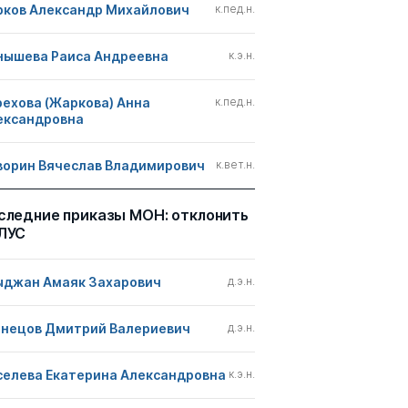
рков Александр Михайлович
к.пед.н.
нышева Раиса Андреевна
к.э.н.
рехова (Жаркова) Анна
к.пед.н.
ександровна
ворин Вячеслав Владимирович
к.вет.н.
следние приказы МОН: отклонить
ЛУС
ыджан Амаяк Захарович
д.э.н.
знецов Дмитрий Валериевич
д.э.н.
селева Екатерина Александровна
к.э.н.