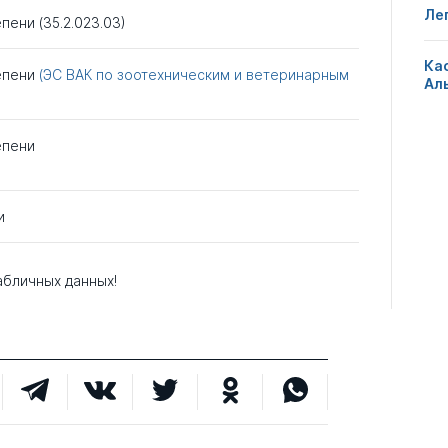
Ле
пени (35.2.023.03)
Ка
тепени
(ЭС ВАК по зоотехническим и ветеринарным
Ал
епени
и
абличных данных!