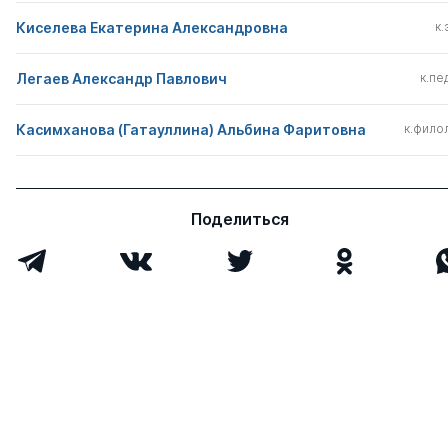
Киселева Екатерина Александровна
к.
Легаев Александр Павлович
к.пед
Касимханова (Гатауллина) Альбина Фаритовна
к.филол
Поделиться