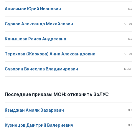
Анисимов Юрий Иванович
к.
Сурков Александр Михайлович
к.пед
Канышева Раиса Андреевна
к.
Терехова (Жаркова) Анна Александровна
к.пед
Суворин Вячеслав Владимирович
к.вет
Последние приказы МОН: отклонить ЗоЛУС
Языджан Амаяк Захарович
д.
Кузнецов Дмитрий Валериевич
д.