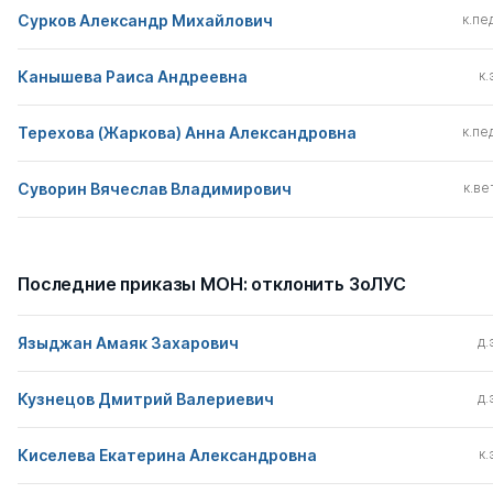
Сурков Александр Михайлович
к.пед
Канышева Раиса Андреевна
к.
Терехова (Жаркова) Анна Александровна
к.пед
Суворин Вячеслав Владимирович
к.вет
Последние приказы МОН: отклонить ЗоЛУС
Языджан Амаяк Захарович
д.
Кузнецов Дмитрий Валериевич
д.
Киселева Екатерина Александровна
к.