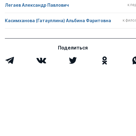
Легаев Александр Павлович
к.пед
Касимханова (Гатауллина) Альбина Фаритовна
к.филол
Поделиться