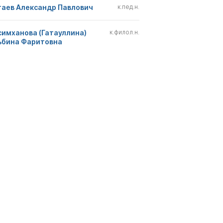
гаев Александр Павлович
к.пед.н.
симханова (Гатауллина)
к.филол.н.
ьбина Фаритовна