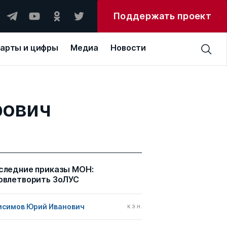
Поддержать проект
арты и цифры
Медиа
Новости
рович
следние приказы МОН:
овлетворить ЗоЛУС
исимов Юрий Иванович
к.э.н.