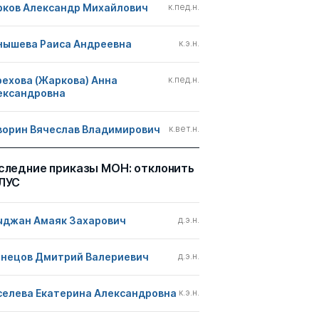
рков Александр Михайлович
к.пед.н.
нышева Раиса Андреевна
к.э.н.
рехова (Жаркова) Анна
к.пед.н.
ександровна
ворин Вячеслав Владимирович
к.вет.н.
следние приказы МОН: отклонить
ЛУС
ыджан Амаяк Захарович
д.э.н.
знецов Дмитрий Валериевич
д.э.н.
селева Екатерина Александровна
к.э.н.