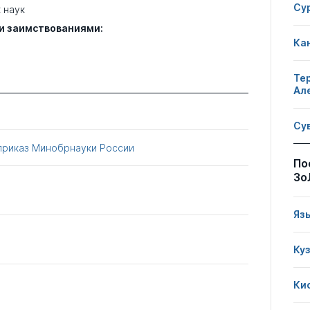
Су
 наук
и заимствованиями:
Ка
Те
Ал
Су
приказ Минобрнауки России
По
Зо
Яз
Ку
Ки