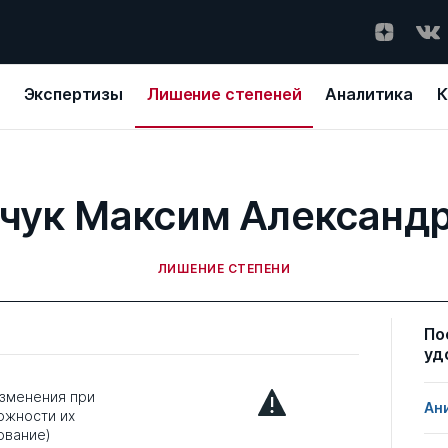
Экспертизы
Лишение степеней
Аналитика
К
чук Максим Александ
ЛИШЕНИЕ СТЕПЕНИ
По
уд
зменения при
Ан
ожности их
ование)