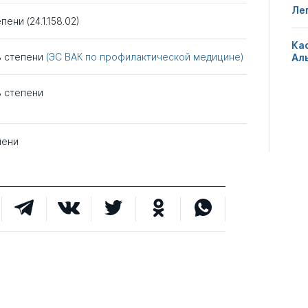
Ле
пени (24.1.158.02)
Ка
ь степени
(ЭС ВАК по профилактической медицине)
Ал
ь степени
пени