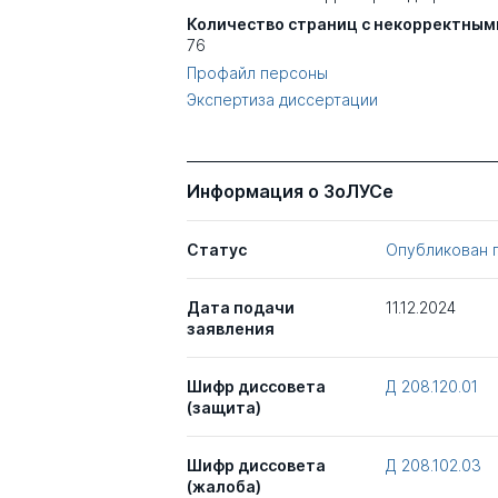
Количество страниц с некорректным
76
Профайл персоны
Экспертиза диссертации
Информация о ЗоЛУСе
Статус
Опубликован 
Дата подачи
11.12.2024
заявления
Шифр диссовета
Д 208.120.01
(защита)
Шифр диссовета
Д 208.102.03
(жалоба)