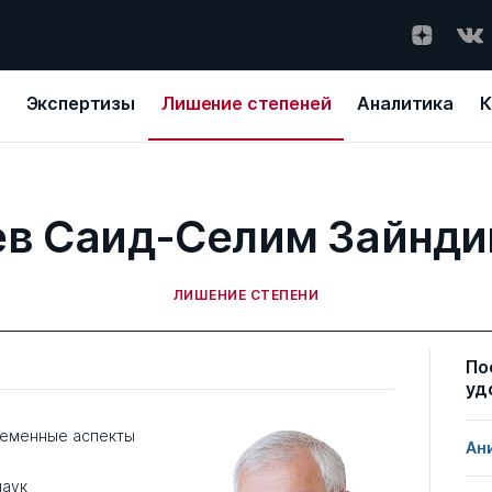
Экспертизы
Лишение степеней
Аналитика
К
ев Саид-Селим Зайнди
ЛИШЕНИЕ СТЕПЕНИ
По
уд
ременные аспекты
Ан
наук