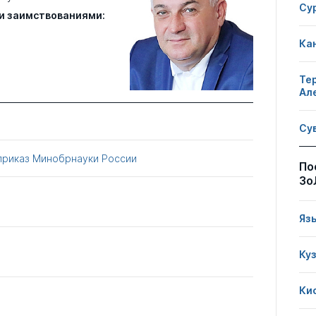
Су
и заимствованиями:
Ка
Те
Ал
Су
приказ Минобрнауки России
По
Зо
Яз
Ку
Ки