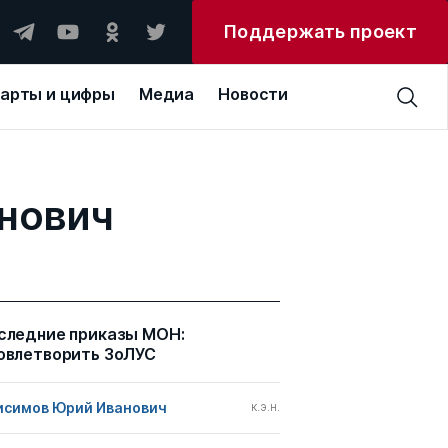
Поддержать проект
арты и цифры
Медиа
Новости
нович
следние приказы МОН:
овлетворить ЗоЛУС
исимов Юрий Иванович
к.э.н.