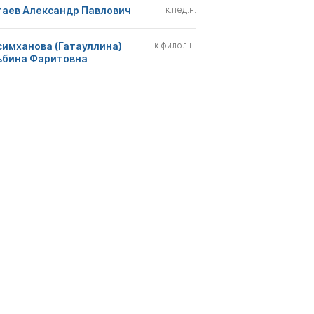
гаев Александр Павлович
к.пед.н.
симханова (Гатауллина)
к.филол.н.
ьбина Фаритовна