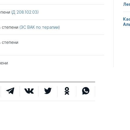
Ле
епени
(Д 208.102.03)
Ка
Ал
ь степени
(ЭС ВАК по терапии)
ь степени
пени