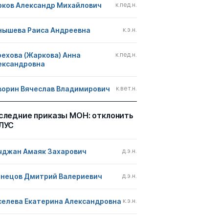
рков Александр Михайлович
к.пед.н.
нышева Раиса Андреевна
к.э.н.
рехова (Жаркова) Анна
к.пед.н.
ександровна
ворин Вячеслав Владимирович
к.вет.н.
следние приказы МОН: отклонить
ЛУС
ыджан Амаяк Захарович
д.э.н.
знецов Дмитрий Валериевич
д.э.н.
селева Екатерина Александровна
к.э.н.