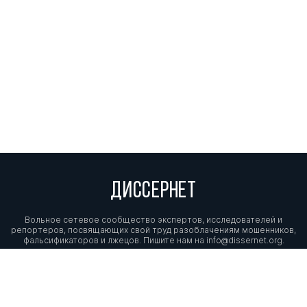
ДИССЕРНЕТ
Вольное сетевое сообщество экспертов, исследователей и
репортеров, посвящающих свой труд разоблачениям мошенников,
фальсификаторов и лжецов. Пишите нам на
info@dissernet.org.
Поддержать проект