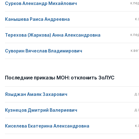
Сурков Александр Михайлович
к.пед
Канышева Раиса Андреевна
к.
Терехова (Жаркова) Анна Александровна
к.пед
Суворин Вячеслав Владимирович
к.вет
Последние приказы МОН: отклонить ЗоЛУС
Языджан Амаяк Захарович
д.
Кузнецов Дмитрий Валериевич
д.
Киселева Екатерина Александровна
к.