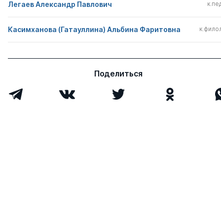
Легаев Александр Павлович
к.пед
Касимханова (Гатауллина) Альбина Фаритовна
к.филол
Поделиться