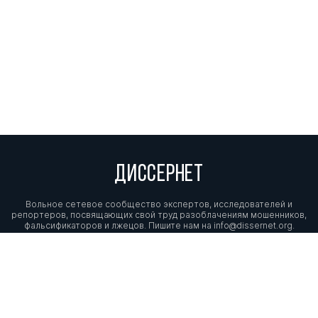
ДИССЕРНЕТ
Вольное сетевое сообщество экспертов, исследователей и
репортеров, посвящающих свой труд разоблачениям мошенников,
фальсификаторов и лжецов. Пишите нам на
info@dissernet.org.
Поддержать проект
МЫ В СОЦСЕТЯХ