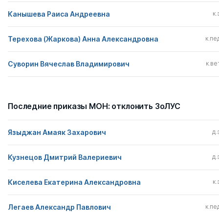
Канышева Раиса Андреевна
к.
Терехова (Жаркова) Анна Александровна
к.пед
Суворин Вячеслав Владимирович
к.вет
Последние приказы МОН: отклонить ЗоЛУС
Языджан Амаяк Захарович
д.
Кузнецов Дмитрий Валериевич
д.
Киселева Екатерина Александровна
к.
Легаев Александр Павлович
к.пед