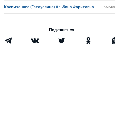
Касимханова (Гатауллина) Альбина Фаритовна
к.филол
Поделиться