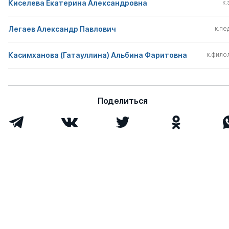
Киселева Екатерина Александровна
к.
Легаев Александр Павлович
к.пед
Касимханова (Гатауллина) Альбина Фаритовна
к.филол
Поделиться