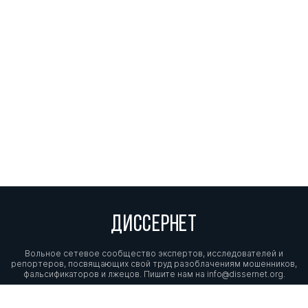
ДИССЕРНЕТ
Вольное сетевое сообщество экспертов, исследователей и
репортеров, посвящающих свой труд разоблачениям мошенников,
фальсификаторов и лжецов. Пишите нам на
info@dissernet.org.