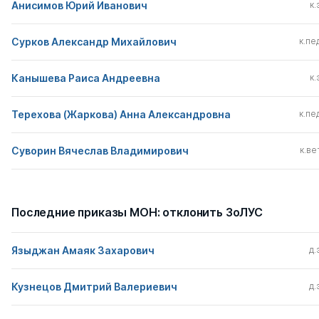
Анисимов Юрий Иванович
к.
Сурков Александр Михайлович
к.пед
Канышева Раиса Андреевна
к.
Терехова (Жаркова) Анна Александровна
к.пед
Суворин Вячеслав Владимирович
к.вет
Последние приказы МОН: отклонить ЗоЛУС
Языджан Амаяк Захарович
д.
Кузнецов Дмитрий Валериевич
д.