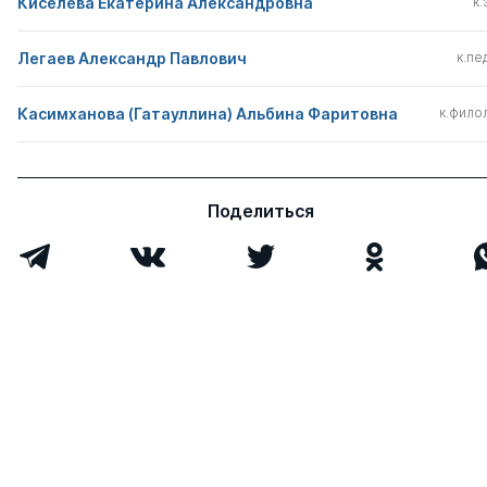
Киселева Екатерина Александровна
к.
Легаев Александр Павлович
к.пед
Касимханова (Гатауллина) Альбина Фаритовна
к.филол
Поделиться