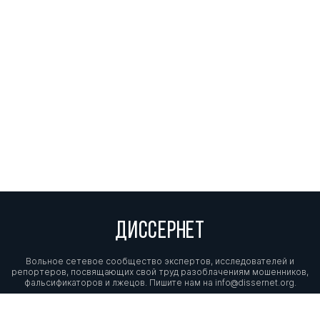
ДИССЕРНЕТ
Вольное сетевое сообщество экспертов, исследователей и
репортеров, посвящающих свой труд разоблачениям мошенников,
фальсификаторов и лжецов. Пишите нам на
info@dissernet.org.