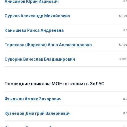
Анисимов Юрий Иванович
к.
Сурков Александр Михайлович
к.пед
Канышева Раиса Андреевна
к.
Терехова (Жаркова) Анна Александровна
к.пед
Суворин Вячеслав Владимирович
к.вет
Последние приказы МОН: отклонить ЗоЛУС
Языджан Амаяк Захарович
д.
Кузнецов Дмитрий Валериевич
д.