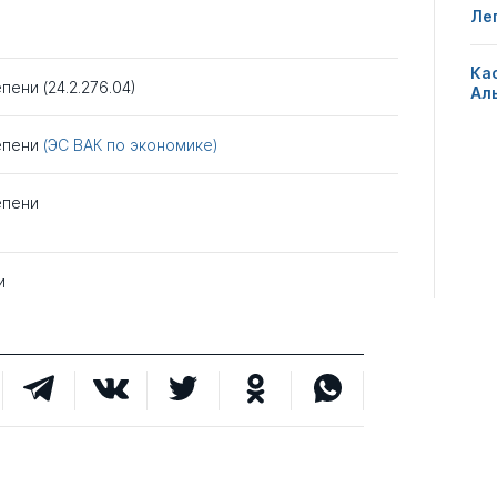
Ле
Ка
пени (24.2.276.04)
Ал
тепени
(ЭС ВАК по экономике)
епени
и