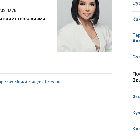
Су
их наук
и заимствованиями:
Ка
Те
Ал
Су
По
Зо
приказ Минобрнауки России
Яз
Ку
Ки