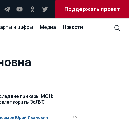
Поддержать проект
арты и цифры
Медиа
Новости
новна
следние приказы МОН:
овлетворить ЗоЛУС
исимов Юрий Иванович
к.э.н.