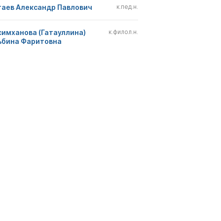
гаев Александр Павлович
к.пед.н.
симханова (Гатауллина)
к.филол.н.
ьбина Фаритовна