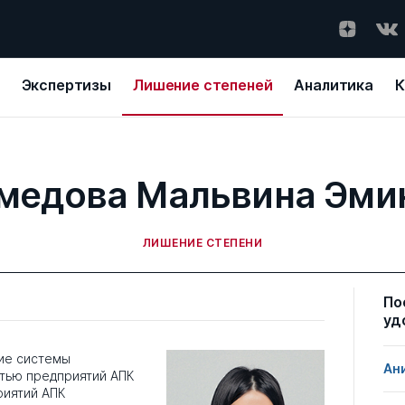
Экспертизы
Лишение степеней
Аналитика
К
медова Мальвина Эми
ЛИШЕНИЕ СТЕПЕНИ
По
уд
ие системы
Ан
тью предприятий АПК
иятий АПК