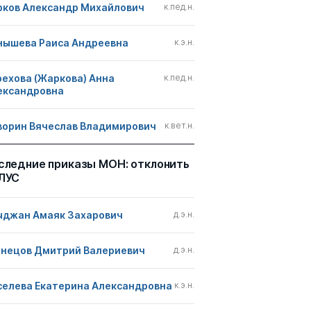
рков Александр Михайлович
к.пед.н.
нышева Раиса Андреевна
к.э.н.
рехова (Жаркова) Анна
к.пед.н.
ександровна
ворин Вячеслав Владимирович
к.вет.н.
следние приказы МОН: отклонить
ЛУС
ыджан Амаяк Захарович
д.э.н.
знецов Дмитрий Валериевич
д.э.н.
селева Екатерина Александровна
к.э.н.