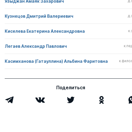
Языджан Амаяк Захарович
д.
Кузнецов Дмитрий Валериевич
д.
Киселева Екатерина Александровна
к.
Легаев Александр Павлович
к.пед
Касимханова (Гатауллина) Альбина Фаритовна
к.филол
Поделиться