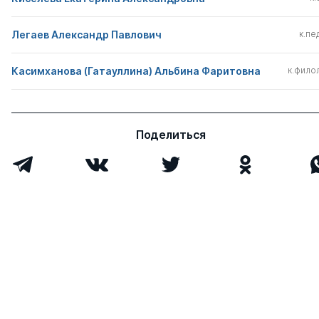
Легаев Александр Павлович
к.пед
Касимханова (Гатауллина) Альбина Фаритовна
к.филол
Поделиться