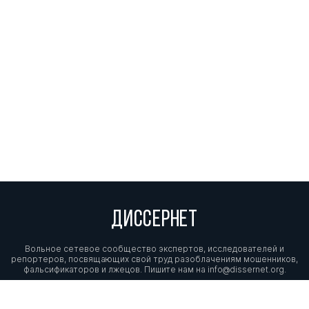
ДИССЕРНЕТ
Вольное сетевое сообщество экспертов, исследователей и
репортеров, посвящающих свой труд разоблачениям мошенников,
фальсификаторов и лжецов. Пишите нам на
info@dissernet.org.
Поддержать проект