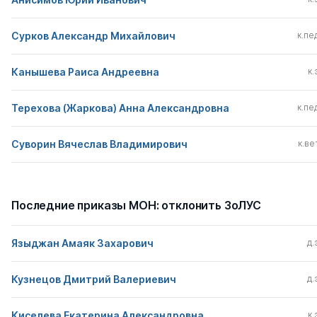
Сурков Александр Михайлович
к.пед
Канышева Раиса Андреевна
к.
Терехова (Жаркова) Анна Александровна
к.пед
Суворин Вячеслав Владимирович
к.вет
Последние приказы МОН: отклонить ЗоЛУС
Языджан Амаяк Захарович
д.
Кузнецов Дмитрий Валериевич
д.
Киселева Екатерина Александровна
к.