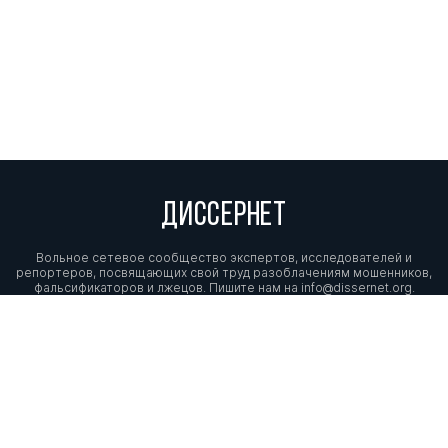
ДИССЕРНЕТ
Вольное сетевое сообщество экспертов, исследователей и
репортеров, посвящающих свой труд разоблачениям мошенников,
фальсификаторов и лжецов. Пишите нам на
info@dissernet.org.
Поддержать проект
МЫ В СОЦСЕТЯХ