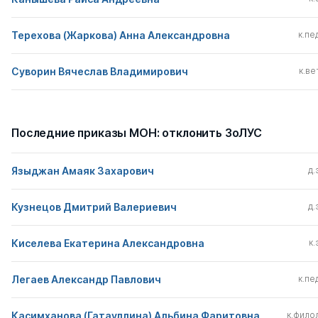
Терехова (Жаркова) Анна Александровна
к.пед
Суворин Вячеслав Владимирович
к.вет
Последние приказы МОН: отклонить ЗоЛУС
Языджан Амаяк Захарович
д.
Кузнецов Дмитрий Валериевич
д.
Киселева Екатерина Александровна
к.
Легаев Александр Павлович
к.пед
Касимханова (Гатауллина) Альбина Фаритовна
к.филол