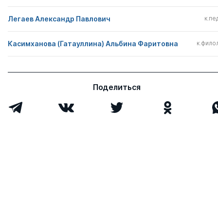
Легаев Александр Павлович
к.пед
Касимханова (Гатауллина) Альбина Фаритовна
к.филол
Поделиться