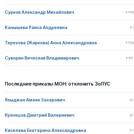
Сурков Александр Михайлович
к.пед
Канышева Раиса Андреевна
к.
Терехова (Жаркова) Анна Александровна
к.пед
Суворин Вячеслав Владимирович
к.вет
Последние приказы МОН: отклонить ЗоЛУС
Языджан Амаяк Захарович
д.
Кузнецов Дмитрий Валериевич
д.
Киселева Екатерина Александровна
к.