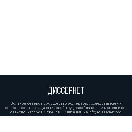
ДИССЕРНЕТ
Вольное сетевое сообщество экспертов, исследователей и
репортеров, посвящающих свой труд разоблачениям мошенников,
фальсификаторов и лжецов. Пишите нам на
info@dissernet.org.
Поддержать проект