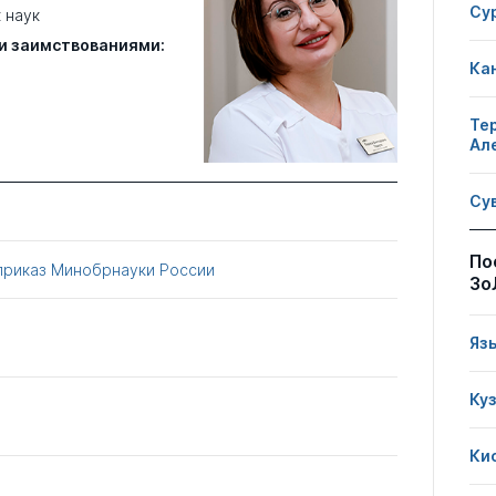
Су
 наук
и заимствованиями:
Ка
Те
Ал
Су
По
приказ Минобрнауки России
Зо
Яз
Ку
Ки