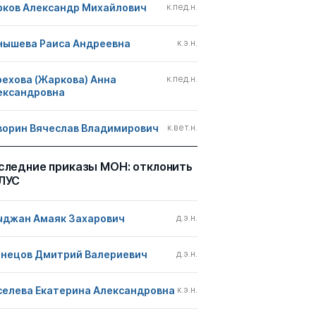
рков Александр Михайлович
к.пед.н.
нышева Раиса Андреевна
к.э.н.
рехова (Жаркова) Анна
к.пед.н.
ександровна
ворин Вячеслав Владимирович
к.вет.н.
следние приказы МОН: отклонить
ЛУС
ыджан Амаяк Захарович
д.э.н.
знецов Дмитрий Валериевич
д.э.н.
селева Екатерина Александровна
к.э.н.