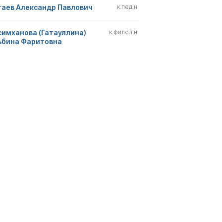
гаев Александр Павлович
к.пед.н.
симханова (Гатауллина)
к.филол.н.
ьбина Фаритовна