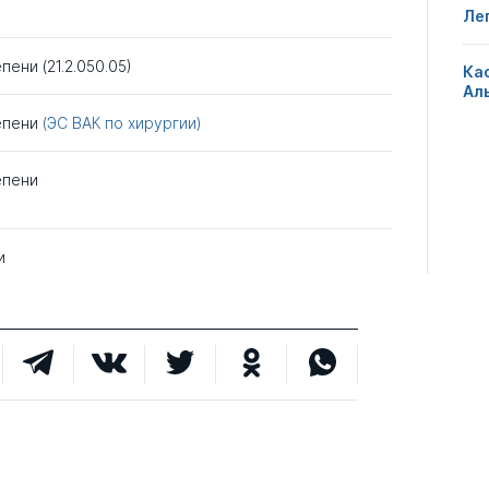
Ле
пени (21.2.050.05)
Ка
Ал
тепени
(ЭС ВАК по хирургии)
епени
и