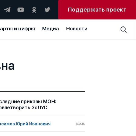
Поддержать проект
арты и цифры
Медиа
Новости
вна
следние приказы МОН:
овлетворить ЗоЛУС
исимов Юрий Иванович
к.э.н.