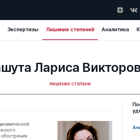
Экспертизы
Лишение степеней
Аналитика
К
шута Лариса Викторо
ЛИШЕНИЕ СТЕПЕНИ
По
уд
динамической
Ан
ческого
е обострения