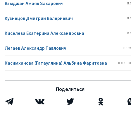
Языджан Амаяк Захарович
д.
Кузнецов Дмитрий Валериевич
д.
Киселева Екатерина Александровна
к.
Легаев Александр Павлович
к.пед
Касимханова (Гатауллина) Альбина Фаритовна
к.филол
Поделиться