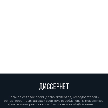
ДИССЕРНЕТ
Вольное сетевое сообщество экспертов, исследователей и
репортеров, посвящающих свой труд разоблачениям мошенников,
фальсификаторов и лжецов. Пишите нам на
info@dissernet.org.