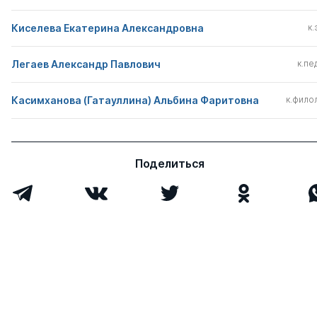
Киселева Екатерина Александровна
к.
Легаев Александр Павлович
к.пед
Касимханова (Гатауллина) Альбина Фаритовна
к.филол
Поделиться