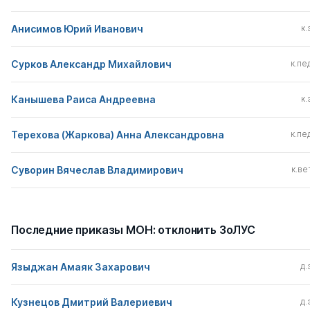
Анисимов Юрий Иванович
к.
Сурков Александр Михайлович
к.пед
Канышева Раиса Андреевна
к.
Терехова (Жаркова) Анна Александровна
к.пед
Суворин Вячеслав Владимирович
к.вет
Последние приказы МОН: отклонить ЗоЛУС
Языджан Амаяк Захарович
д.
Кузнецов Дмитрий Валериевич
д.