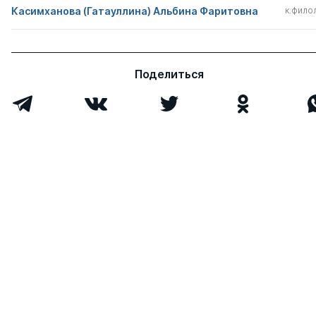
Касимханова (Гатауллина) Альбина Фаритовна
к.филол
Поделиться