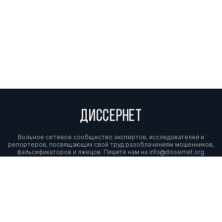
ДИССЕРНЕТ
Вольное сетевое сообщество экспертов, исследователей и
репортеров, посвящающих свой труд разоблачениям мошенников,
фальсификаторов и лжецов. Пишите нам на
info@dissernet.org.
Поддержать проект
МЫ В СОЦСЕТЯХ