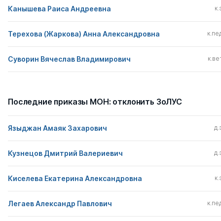
Канышева Раиса Андреевна
к.
Терехова (Жаркова) Анна Александровна
к.пед
Суворин Вячеслав Владимирович
к.вет
Последние приказы МОН: отклонить ЗоЛУС
Языджан Амаяк Захарович
д.
Кузнецов Дмитрий Валериевич
д.
Киселева Екатерина Александровна
к.
Легаев Александр Павлович
к.пед