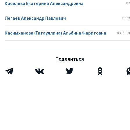
Киселева Екатерина Александровна
к.
Легаев Александр Павлович
к.пед
Касимханова (Гатауллина) Альбина Фаритовна
к.филол
Поделиться