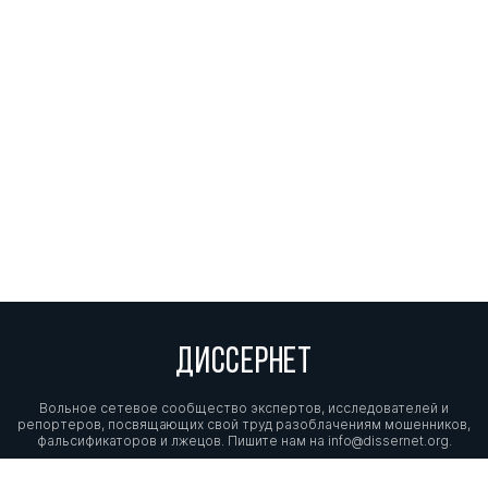
ДИССЕРНЕТ
Вольное сетевое сообщество экспертов, исследователей и
репортеров, посвящающих свой труд разоблачениям мошенников,
фальсификаторов и лжецов. Пишите нам на
info@dissernet.org.