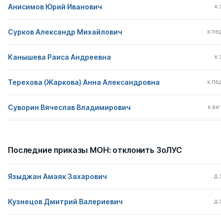
Анисимов Юрий Иванович
к.
Сурков Александр Михайлович
к.пед
Канышева Раиса Андреевна
к.
Терехова (Жаркова) Анна Александровна
к.пед
Суворин Вячеслав Владимирович
к.вет
Последние приказы МОН: отклонить ЗоЛУС
Языджан Амаяк Захарович
д.
Кузнецов Дмитрий Валериевич
д.