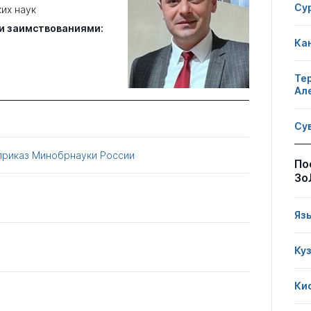
Су
их наук
и заимствованиями:
Ка
Те
Ал
Су
приказ Минобрнауки России
По
Зо
Яз
Ку
Ки