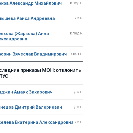
рков Александр Михайлович
к.пед.н.
нышева Раиса Андреевна
к.э.н.
рехова (Жаркова) Анна
к.пед.н.
ександровна
ворин Вячеслав Владимирович
к.вет.н.
следние приказы МОН: отклонить
ЛУС
ыджан Амаяк Захарович
д.э.н.
знецов Дмитрий Валериевич
д.э.н.
селева Екатерина Александровна
к.э.н.