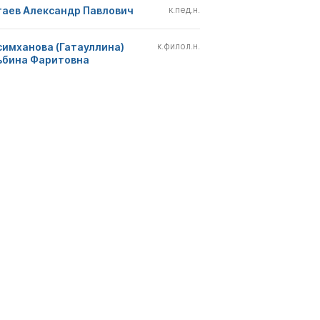
гаев Александр Павлович
к.пед.н.
симханова (Гатауллина)
к.филол.н.
ьбина Фаритовна