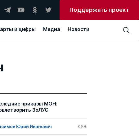
Поддержать проект
арты и цифры
Медиа
Новости
ч
следние приказы МОН:
овлетворить ЗоЛУС
исимов Юрий Иванович
к.э.н.