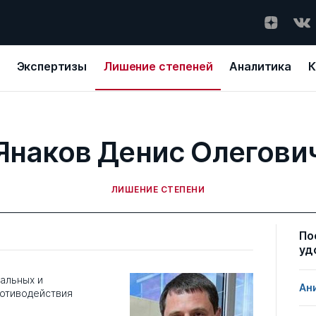
Экспертизы
Лишение степеней
Аналитика
К
Янаков Денис Олегови
ЛИШЕНИЕ СТЕПЕНИ
По
уд
альных и
Ан
отиводействия