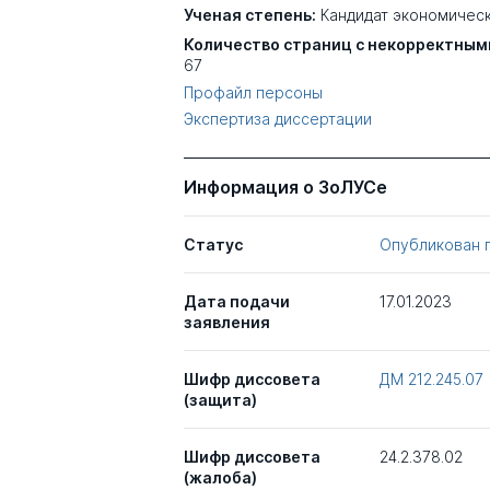
Ученая степень:
Кандидат экономическ
Количество страниц с некорректным
67
Профайл персоны
Экспертиза диссертации
Информация о ЗоЛУСе
Статус
Опубликован 
Дата подачи
17.01.2023
заявления
Шифр диссовета
ДМ 212.245.07
(защита)
Шифр диссовета
24.2.378.02
(жалоба)