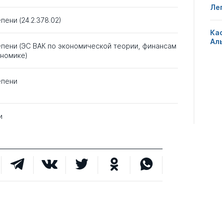
Ле
пени (24.2.378.02)
Ка
Ал
епени (ЭС ВАК по экономической теории, финансам
ономике)
епени
и