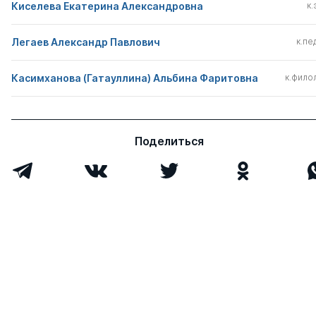
Киселева Екатерина Александровна
к.
Легаев Александр Павлович
к.пед
Касимханова (Гатауллина) Альбина Фаритовна
к.филол
Поделиться