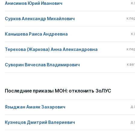
Анисимов Юрий Иванович
к.
Сурков Александр Михайлович
к.пед
Канышева Раиса Андреевна
к.
Терехова (Жаркова) Анна Александровна
к.пед
Суворин Вячеслав Владимирович
к.вет
Последние приказы МОН: отклонить ЗоЛУС
Языджан Амаяк Захарович
д.
Кузнецов Дмитрий Валериевич
д.