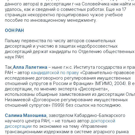
данного автора) в диссертации г-на Соловейчика нам найти 
удалось, как и сведений о совместных работах. Еще на 17
страницах некорректно процитировано чужое учебное
пособие по инновационному менеджменту.
ООН РАН
Пальму первенства по числу авторов сомнительных
диссертаций и участию в защитах недобросовестных
диссертаций держат кандидаты по Отделению общественных
наук РАН.
Так,
Алла Лалетина
– ныне г.н.с. Института государства и пра
РАН – автор
кандидатской по праву
«Сравнительно-правовое
исследование договорного регулирования имущественных
отношений супругов в России и Франции» (МГИМО, 2004). В 
диссертации, по мнению эксперта «Диссернета»,
использованы обширные заимствования из диссертации Оль
Низамиевой «Договорное регулирование имущественных
отношений супругов» (1999) без ссылок на последнюю.
Салима Махошева
, завотделом Кабардино-Балкарского
научного центра РАН, – не только автор
докторской
диссертации
по экономике на тему «Управление
трансакционными издержками в системе аграрного рынка