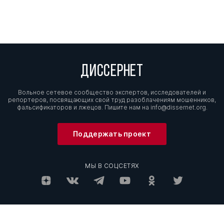
ДИССЕРНЕТ
Вольное сетевое сообщество экспертов, исследователей и
репортеров, посвящающих свой труд разоблачениям мошенников,
фальсификаторов и лжецов. Пишите нам на
info@dissernet.org.
Поддержать проект
МЫ В СОЦСЕТЯХ
© Вольное сетевое сообщество
«Диссернет». 2013—2026