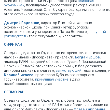
один из героев статьи Андрея Ростовцева
«Липовая
экономика»
, посвященной диссертации ректора МИСиС
Алевтины Черниковой. Олег Сухарев был одним из оппонент
этого сотканного из чужих текстов труда.
Дмитрий Родионов
, директор Высшей инженерно-
экономической школы при Санкт-Петербургском
политехническом университете Петра Великого, –
научный
руководитель
трех фигурантов «Диссернета».
ОИФН РАН
Среди кандидатов по Отделению историко-филологических
наук внимание «Диссернета» привлекли:
Богдан Ершов
,
членкор РАЕН, пишущий об истории Русской Православной
Церкви и Великой отечественной войны, и без должного
цитирования, как мы считаем,
заимствующий
тексты коллег, 
Карина Чикаева
, профессор Кубанского аграрного
госуниверситета,
принявшая участие
в двух
недобросовестных защитах.
ОГПМО РАН
Среди кандидатов по Отделению глобальных проблем и
международных отношений РАН стоит обратить внимание на
еще одного фигуранта «Диссернета» —
Олега Карповича
,