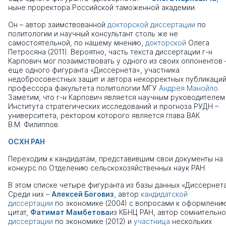
ныне проректора Российской таможенной академии.
Он – автор заимствованной
докторской диссертации
по
политологии и научный консультант столь же не
самостоятельной, по нашему мнению,
докторской
Олега
Петросяна (2011). Вероятно, часть текста диссертации г-н
Карпович мог позаимствовать у одного из своих оппонентов 
еще одного фигуранта «Диссернета», участника
недобросовестных защит и автора некорректных публикаций
профессора факультета политологии МГУ
Андрея Манойло
.
Заметим, что г-н Карпович является научным руководителем
Института стратегических исследований и прогноза РУДН –
университета, ректором которого является глава ВАК
В.М. Филиппов.
ОСХН РАН
Переходим к кандидатам, представившим свои документы на
конкурс по Отделению сельскохозяйственных наук РАН.
В этом списке четыре фигуранта из базы данных «Диссернета
Среди них –
Алексей Боговиз
, автор
кандидатской
диссертации
по экономике (2004) с вопросами к оформлени
цитат,
Фатимат Мамбетова
из КБНЦ РАН, автор сомнительн
диссертации
по экономике (2012) и
участница
нескольких