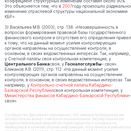
коэффициент структурных изменений составил около 90%.
Это объясняется тем, что в
2007
году произошло радикально
изменение отраслевой структуры национальной экономики
КБР».
3) Васильева М.В. (2003), стр. 138: «Незавершенность в
вопросах формирования правовой базы государственного
финансового контроля и отсутствия его определения приве
к тому, что на данный момент усилия контролирующих
органов направлены на осуществление контроля, в
основном, в своих ведомственных интересах. Так, например,
у Счетной палаты своя контрольная компетенция, у
Центрального Банка
своя, у
Госналогслужбы
– своя».
Бликанов А.В. (2011), стр. 112: «На данный момент усилия
контролирующих органов направлены на осуществление
контроля, в основном, в своих ведомственных интересах. Так
например, у
Контрольно-счетной палаты Кабардино-
Балкарской Республики
своя контрольная компетенция, у
Министерства финансов Кабардино-Балкарской Республики
–
своя».
Сообщество Диссернет напоминает, что никакая проведенная им
экспертиза не может считаться окончательной. Экспертиза носит
предположительный (вероятностный) характер и основана на
имеющемся в наличии объеме информации, полученной исключитель