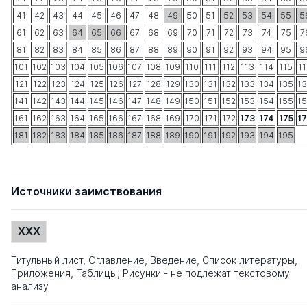
41
42
43
44
45
46
47
48
49
50
51
52
53
54
55
5
61
62
63
64
65
66
67
68
69
70
71
72
73
74
75
7
81
82
83
84
85
86
87
88
89
90
91
92
93
94
95
9
101
102
103
104
105
106
107
108
109
110
111
112
113
114
115
1
121
122
123
124
125
126
127
128
129
130
131
132
133
134
135
1
141
142
143
144
145
146
147
148
149
150
151
152
153
154
155
1
161
162
163
164
165
166
167
168
169
170
171
172
173
174
175
1
181
182
183
184
185
186
187
188
189
190
191
192
193
194
195
Источники заимствования
XXX
Титульный лист, Оглавление, Введение, Список литературы,
Приложения, Таблицы, Рисунки - не подлежат текстовому
анализу