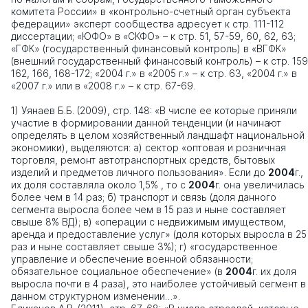
комитета России» в «контрольно-счетный орган субъекта
федерации» эксперт сообщества адресует к стр. 111-112
диссертации; «ЮФО» в «СКФО» – к стр. 51, 57-59, 60, 62, 63;
«ГФК» (государственный финансовый контроль) в «ВГФК»
(внешний государственный финансовый контроль) – к стр. 159
162, 166, 168-172; «2004 г.» в «2005 г.» – к стр. 63, «2004 г.» в
«2007 г.» или в «2008 г.» – к стр. 67-69.
1) Уянаев Б.Б. (2009), стр. 148: «В числе ее которые приняли
участие в формировании данной тенденции (и начинают
определять в целом хозяйственный ландшафт национальной
экономики), выделяются: а) сектор «оптовая и розничная
торговля, ремонт автотранспортных средств, бытовых
изделий и предметов личного пользования». Если до
2004
г.,
их доля составляла около 1,5% , то с
2004
г. она увеличилась
более чем в 14 раз; б) транспорт и связь (доля данного
сегмента выросла более чем в 15 раз и ныне составляет
свыше 8% ВД); в) «операции с недвижимым имуществом,
аренда и предоставление услуг» (доля которых выросла в 25
раз и ныне составляет свыше 3%); г) «государственное
управление и обеспечение военной обязанности;
обязательное социальное обеспечение» (в
2004
г. их доля
выросла почти в 4 раза), это наиболее устойчивый сегмент в
данном структурном изменении…».