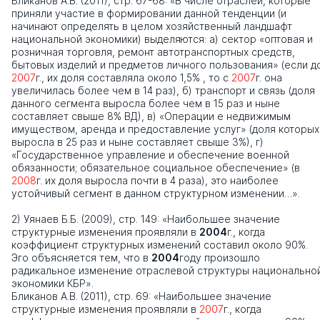
Бликанов А.В. (2011), стр. 67-68: «В числе отраслей, которые
приняли участие в формировании данной тенденции (и
начинают определять в целом хозяйственный ландшафт
национальной экономики) выделяются: а) сектор «оптовая и
розничная торговля, ремонт автотранспортных средств,
бытовых изделий и предметов личного пользования» (если д
2007
г., их доля составляла около 1,5% , то с
2007
г. она
увеличилась более чем в 14 раз), б) транспорт и связь (доля
данного сегмента выросла более чем в 15 раз и ныне
составляет свыше 8% ВД), в) «Операции е недвижимым
имуществом, аренда и предоставление услуг» (доля которых
выросла в 25 раз и ныне составляет свыше 3%), г)
«Государственное управление и обеспечение военной
обязанности; обязательное социальное обеспечение» (в
2008
г. их доля выросла почти в 4 раза), это наиболее
устойчивый сегмент в данном структурном изменении…».
2) Уянаев Б.Б. (2009), стр. 149: «Наибольшее значение
структурные изменения проявляли в
2004
г., когда
коэффициент структурных изменений составил около 90%.
Эго объясняется тем, что в
2004
году произошло
радикальное изменение отраслевой структуры национально
экономики КБР».
Бликанов А.В. (2011), стр. 69: «Наибольшее значение
структурные изменения проявляли в
2007
г., когда