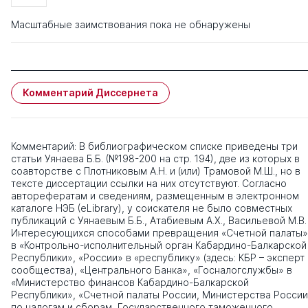
Масштабные заимствования пока не обнаружены
Комментарий Диссернета
Комментарий: В библиографическом списке приведены три
статьи Уянаева Б.Б. (№198-200 на стр. 194), две из которых в
соавторстве с Плотниковым А.Н. и (или) Трамовой М.Ш., но в
тексте диссертации ссылки на них отсутствуют. Согласно
авторефератам и сведениям, размещенным в электронном
каталоге НЭБ (eLibrary), у соискателя не было совместных
публикаций с Уянаевым Б.Б., Атабиевым А.Х., Васильевой М.В.
Интересующихся способами превращения «Счетной палаты»
в «Контрольно-исполнительный орган Кабардино-Балкарской
Республики», «России» в «республику» (здесь: КБР – эксперт
сообщества), «Центрального Банка», «Госналогслужбы» в
«Министерство финансов Кабардино-Балкарской
Республики», «Счетной палаты России, Министерства России
по налогам и сборам, Государственного таможенного