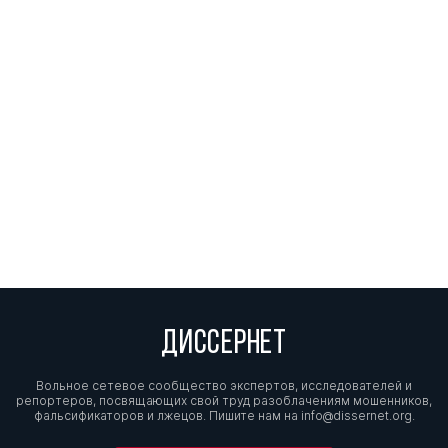
ДИССЕРНЕТ
Вольное сетевое сообщество экспертов, исследователей и
репортеров, посвящающих свой труд разоблачениям мошенников,
фальсификаторов и лжецов. Пишите нам на
info@dissernet.org.