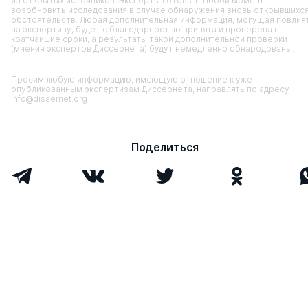
из открытых источников. Эксперты готовы в любой момент
возобновить исследования в случае обнаружения вновь открывшихс
обстоятельств. Любая дополнительная информация, могущая повлия
на экспертизу, будет с благодарностью принята и проверена в
кратчайшие сроки, а результаты такой дополнительной проверки
(мнения экспертов Диссернета) будут немедленно обнародованы.
Просим любую информацию, имеющую отношение к уже
опубликованным экспертизам Диссернета, направлять по адресу
info@dissernet.org
Поделиться