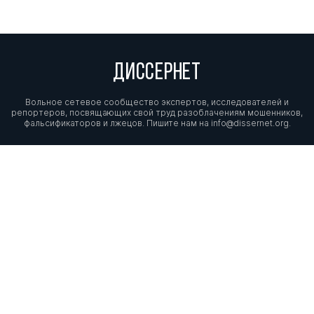
ДИССЕРНЕТ
Вольное сетевое сообщество экспертов, исследователей и
репортеров, посвящающих свой труд разоблачениям мошенников,
фальсификаторов и лжецов. Пишите нам на
info@dissernet.org.
Поддержать проект
МЫ В СОЦСЕТЯХ
© Вольное сетевое сообщество
«Диссернет». 2013—2026