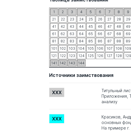
1
2
3
4
5
6
7
8
9
21
22
23
24
25
26
27
28
29
41
42
43
44
45
46
47
48
49
61
62
63
64
65
66
67
68
69
81
82
83
84
85
86
87
88
89
101
102
103
104
105
106
107
108
10
121
122
123
124
125
126
127
128
12
141
142
143
144
Источники заимствования
Титульный лис
XXX
Приложения, Т
анализу
Красиков, Ан
XXX
основных фонд
На примере г.