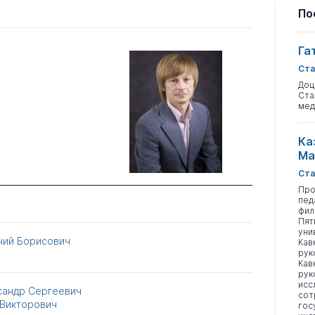
По
Га
Ста
Доц
Ста
мед
Ка
Ма
Ста
Про
пед
фил
Пят
уни
ний Борисович
Кав
рук
Кав
рук
исс
сандр Сергеевич
сот
 Викторович
гос