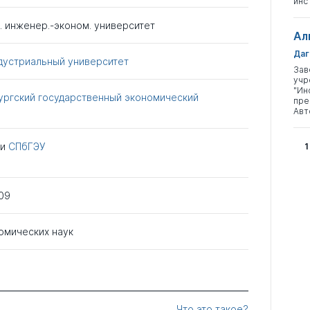
инс
с. инженер.-эконом. университет
Ал
Даг
дустриальный университет
Зав
учр
"Ин
ургский государственный экономический
пре
Авт
ри
СПбГЭУ
1
09
омических наук
Что это такое?