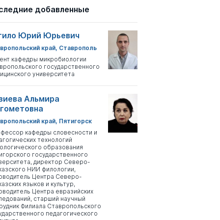
следние добавленные
тило Юрий Юрьевич
вропольский край, Ставрополь
ент кафедры микробиологии
вропольского государственного
ицинского университета
зиева Альмира
гометовна
вропольский край, Пятигорск
фессор кафедры словесности и
агогических технологий
ологического образования
игорского государственного
верситета, директор Северо-
казского НИИ филологии,
оводитель Центра Северо-
казских языков и культур,
оводитель Центра евразийских
ледований, старший научный
рудник Филиала Ставропольского
ударственного педагогического