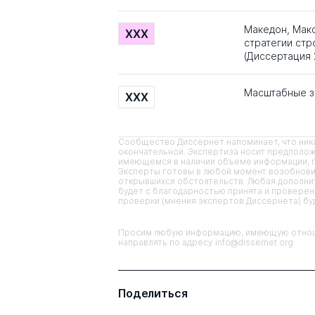
Македон, Мак
XXX
стратегии стр
(Диссертация 
Масштабные з
XXX
Сообщество Диссернет напоминает, что ника
окончательной. Экспертиза носит предполож
имеющемся в наличии объеме информации, п
Эксперты готовы в любой момент возобнови
открывшихся обстоятельств. Любая дополнит
будет с благодарностью принята и проверена
проверки (мнения экспертов Диссернета) б
Просим любую информацию, имеющую отноше
направлять по адресу info@dissernet.org
Поделиться