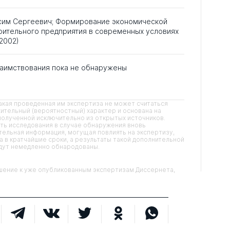
сим Сергеевич; Формирование экономической
оительного предприятия в современных условиях
2002)
аимствования пока не обнаружены
кая проведенная им экспертиза не может считаться
ительный (вероятностный) характер и основана на
олученной исключительно из открытых источников.
ть исследования в случае обнаружения вновь
ельная информация, могущая повлиять на экспертизу,
 в кратчайшие сроки, а результаты такой дополнительной
удут немедленно обнародованы.
ние к уже опубликованным экспертизам Диссернета,