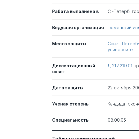
Работа выполнена в
С.-Петерб. го
Ведущая организация
Тюменский ин
Место защиты
Санкт-Петерб
университет
Диссертационный
Д 212.219.01
п
совет
Дата защиты
22 октября 20
Ученая степень
Кандидат экон
Специальность
08.00.05
Таблица заимствований