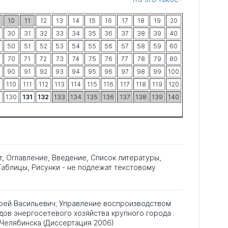
10
11
12
13
14
15
16
17
18
19
20
30
31
32
33
34
35
36
37
38
39
40
50
51
52
53
54
55
56
57
58
59
60
70
71
72
73
74
75
76
77
78
79
80
90
91
92
93
94
95
96
97
98
99
100
9
110
111
112
113
114
115
116
117
118
119
120
9
130
131
132
133
134
135
136
137
138
139
140
т, Оглавление, Введение, Список литературы,
аблицы, Рисунки - не подлежат текстовому
дрей Васильевич; Управление воспроизводством
ов энергосетевого хозяйства крупного города :
 Челябинска (Диссертация 2006)