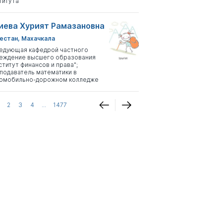
титута
иева Хурият Рамазановна
естан, Махачкала
едующая кафедрой частного
еждение высшего образования
ститут финансов и права";
подаватель математики в
омобильно-дорожном колледже
2
3
4
...
1477