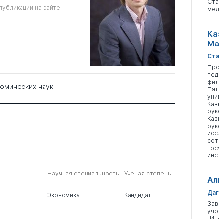
Ста
публикации на сайте
мед
Ка
Ма
Ста
Про
пед
фил
номических наук
Пят
уни
Кав
рук
Кав
рук
исс
сот
гос
инс
Научная специальность
Ученая степень
Ал
Даг
Экономика
Кандидат
Зав
учр
"Ин