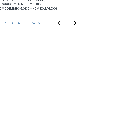
подаватель математики в
омобильно-дорожном колледже
2
3
4
...
3496