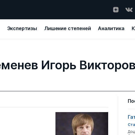
Экспертизы
Лишение степеней
Аналитика
К
менев Игорь Викторо
По
Га
Ста
Доц