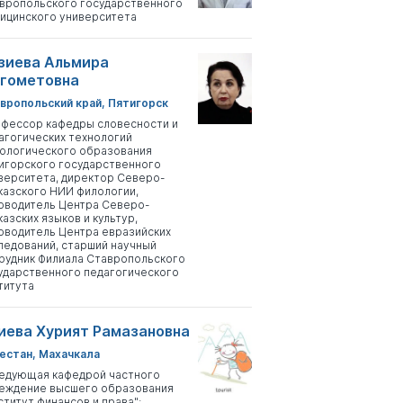
вропольского государственного
ицинского университета
зиева Альмира
гометовна
вропольский край, Пятигорск
фессор кафедры словесности и
агогических технологий
ологического образования
игорского государственного
верситета, директор Северо-
казского НИИ филологии,
оводитель Центра Северо-
казских языков и культур,
оводитель Центра евразийских
ледований, старший научный
рудник Филиала Ставропольского
ударственного педагогического
титута
иева Хурият Рамазановна
естан, Махачкала
едующая кафедрой частного
еждение высшего образования
ститут финансов и права";