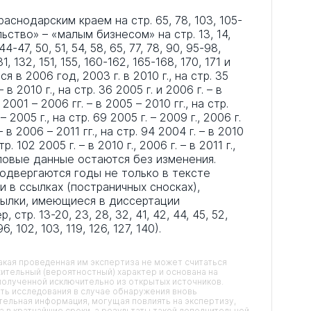
аснодарским краем на стр. 65, 78, 103, 105-
ьство» – «малым бизнесом» на стр. 13, 14,
 44-47, 50, 51, 54, 58, 65, 77, 78, 90, 95-98,
131, 132, 151, 155, 160-162, 165-168, 170, 171 и
я в 2006 год, 2003 г. в 2010 г., на стр. 35
– в 2010 г., на стр. 36 2005 г. и 2006 г. – в
7 2001 – 2006 гг. – в 2005 – 2010 гг., на стр.
– 2005 г., на стр. 69 2005 г. – 2009 г., 2006 г.
– в 2006 – 2011 гг., на стр. 94 2004 г. – в 2010
тр. 102 2005 г. – в 2010 г., 2006 г. – в 2011 г.,
числовые данные остаются без изменения.
одвергаются годы не только в тексте
 в ссылках (постраничных сносках),
ссылки, имеющиеся в диссертации
стр. 13-20, 23, 28, 32, 41, 42, 44, 45, 52,
96, 102, 103, 119, 126, 127, 140).
кая проведенная им экспертиза не может считаться
ительный (вероятностный) характер и основана на
олученной исключительно из открытых источников.
ть исследования в случае обнаружения вновь
ельная информация, могущая повлиять на экспертизу,
 в кратчайшие сроки, а результаты такой дополнительной