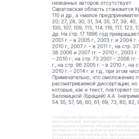
названных авторов отсутствует.
Саратовская область становится Кр
110 и др., а «малое предпринимател
20, 27, 28, 30, 31, 34, 35, 37, 39, 40,
100, 107, 109, 113, 114, 116, 117, 123, 
др. На стр. 17 1996 год превращаетс
2001 г. – в 2005 г., 2003 г. и 2004 г. 
2010 г., 2007 г. – в 2011 г., на стр. 3
38 2006 и 2007 гг. – 2010 г., 2003 г. 
– 2010 г., на стр. 73 2001 – 2006 гг. 
г., на стр. 96 2005 г. – в 2010 г., на с
2010 г. – 2014 г. и т.д., при этом 
Примечательно, что омоложению п
рассматриваемой диссертации, но и
которые, как и текст, повторяют 
Беловицкой (Бращей) А.А. (например, 
54. 55, 57, 58, 60, 61, 69, 73, 80, 82, 
Сообщество Диссернет напоминает, что ника
окончательной. Экспертиза носит предполож
имеющемся в наличии объеме информации, п
Эксперты готовы в любой момент возобнови
открывшихся обстоятельств. Любая дополнит
будет с благодарностью принята и проверена