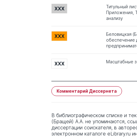
Титульный лис
XXX
Приложения, Т
анализу
Беловицкая (
XXX
обеспечение 
предпринимат
Масштабные з
XXX
Комментарий Диссернета
В библиографическом списке и те
(Бращей) А.А. не упоминаются, ссы
диссертации соискателя, в авторе
электронном каталоге eLibrary.ru