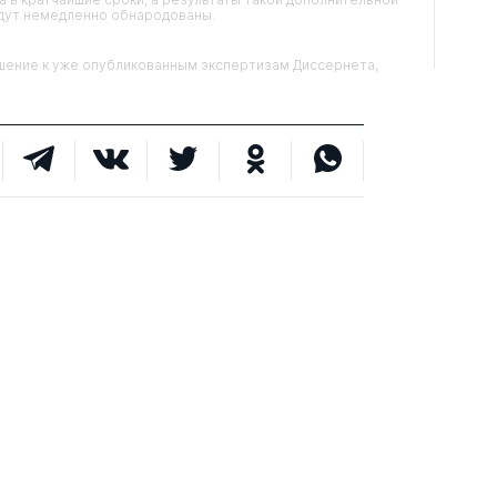
удут немедленно обнародованы.
ние к уже опубликованным экспертизам Диссернета,