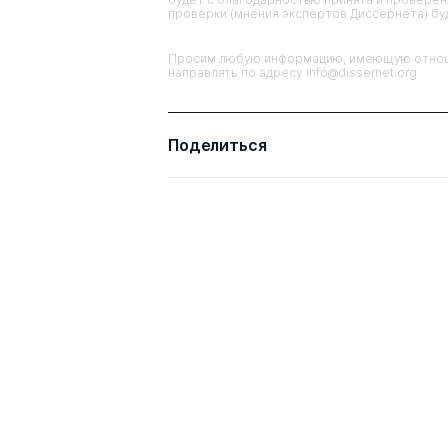
проверки (мнения экспертов Диссернета) б
Просим любую информацию, имеющую отноше
направлять по адресу info@dissernet.org
Поделиться