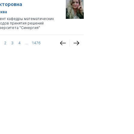
кторовна
ква
ент кафедры математических
одов принятия решений
верситета "Синергия"
2
3
4
...
1476