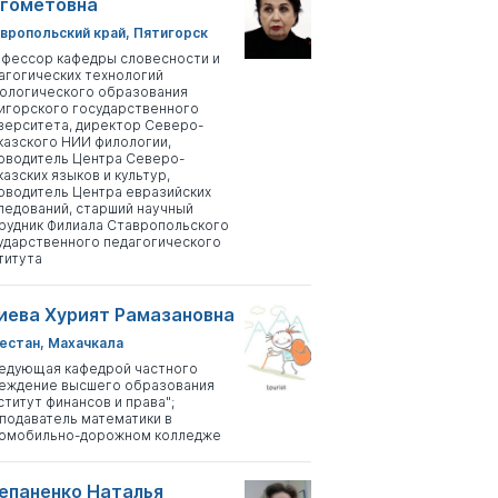
гометовна
вропольский край, Пятигорск
фессор кафедры словесности и
агогических технологий
ологического образования
игорского государственного
верситета, директор Северо-
казского НИИ филологии,
оводитель Центра Северо-
казских языков и культур,
оводитель Центра евразийских
ледований, старший научный
рудник Филиала Ставропольского
ударственного педагогического
титута
иева Хурият Рамазановна
естан, Махачкала
едующая кафедрой частного
еждение высшего образования
ститут финансов и права";
подаватель математики в
омобильно-дорожном колледже
епаненко Наталья