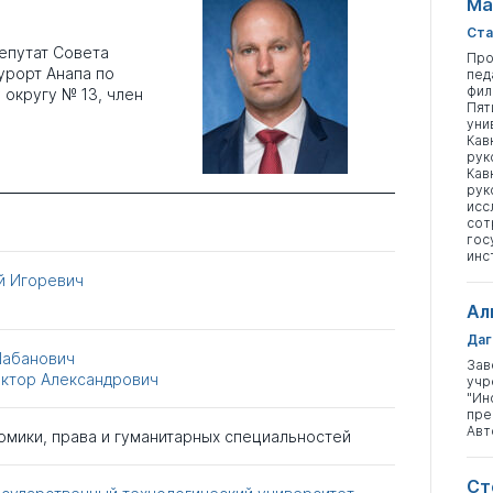
Ма
Ста
епутат Совета
Про
урорт Анапа по
пед
фил
округу № 13, член
Пят
уни
Кав
рук
Кав
рук
исс
сот
гос
инс
й Игоревич
Ал
Даг
Шабанович
Зав
иктор Александрович
учр
"Ин
пре
Авт
омики, права и гуманитарных специальностей
Ст