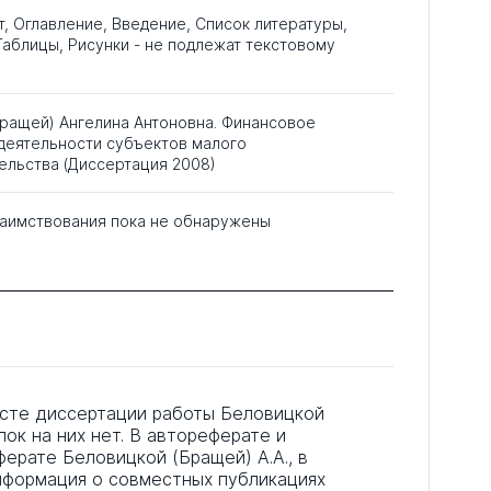
т, Оглавление, Введение, Список литературы,
аблицы, Рисунки - не подлежат текстовому
Бращей) Ангелина Антоновна. Финансовое
деятельности субъектов малого
ельства (Диссертация 2008)
аимствования пока не обнаружены
ксте диссертации работы Беловицкой
лок на них нет. В автореферате и
ферате Беловицкой (Бращей) А.А., в
 информация о совместных публикациях