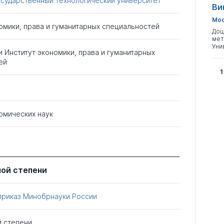
осударственный технологический университет
Ви
Мос
омики, права и гуманитарных специальностей
Доц
мет
Уни
и
Институт экономики, права и гуманитарных
ей
1
омических наук
ной степени
приказ Минобрнауки России
й степени