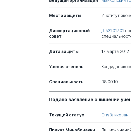
Ведущая организация
Майкопский г
Место защиты
Институт экон
Диссертационный
Д 521.017.01
пр
совет
специальност
Дата защиты
17 марта 2012
Ученая степень
Кандидат экон
Специальность
08.00.10
Подано заявление о лишении уче
Текущий статус
Опубликован 
Приказ Минобрнауки
Лишить учено