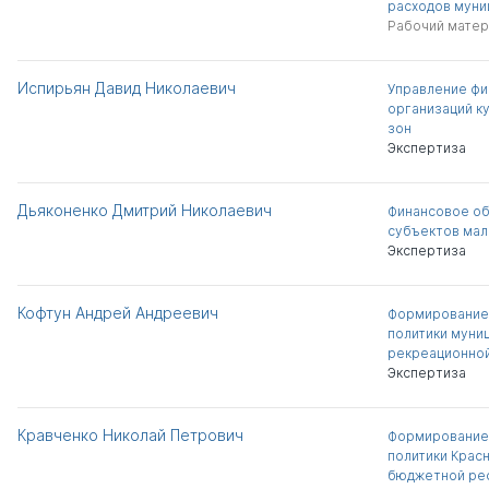
расходов муни
Рабочий матер
Испирьян Давид Николаевич
Управление фи
организаций к
зон
Экспертиза
Дьяконенко Дмитрий Николаевич
Финансовое об
субъектов мал
Экспертиза
Кофтун Андрей Андреевич
Формирование
политики муни
рекреационной
Экспертиза
Кравченко Николай Петрович
Формирование
политики Красн
бюджетной р