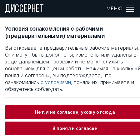
ДИССЕРНЕТ
МЕНЮ
Договор аренды и его роль в гражданском
Условия ознакомления с рабочими
обороте
(предварительными) материалами
Вы открываете предварительные рабочие материалы.
Общая информация
Они могут быть дополнены, изменены или удалены в
ходе дальнейшей проверки и не могут служить
основанием для оценки работы. Нажимая на кнопку «
Еремкина Татьяна Александровна
понял и согласен», вы подтверждаете, что
ознакомились
с условиями
, поняли их, принимаете и
обязуетесь соблюдать.
Информация о защите
Нет, я не согласен, ухожу отсюда
Научный консультант / Научный руководитель
Власов Анатолий Александрович
Я понял и согласен