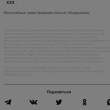
XXX
Масштабные заимствования пока не обнаружены
Сообщество Диссернет напоминает, что никакая проведенная им
экспертиза не может считаться окончательной. Экспертиза носит
предположительный (вероятностный) характер и основана на
имеющемся в наличии объеме информации, полученной исключитель
из открытых источников. Эксперты готовы в любой момент
возобновить исследования в случае обнаружения вновь открывшихс
обстоятельств. Любая дополнительная информация, могущая повлия
на экспертизу, будет с благодарностью принята и проверена в
кратчайшие сроки, а результаты такой дополнительной проверки
(мнения экспертов Диссернета) будут немедленно обнародованы.
Просим любую информацию, имеющую отношение к уже
опубликованным экспертизам Диссернета, направлять по адресу
info@dissernet.org
Поделиться