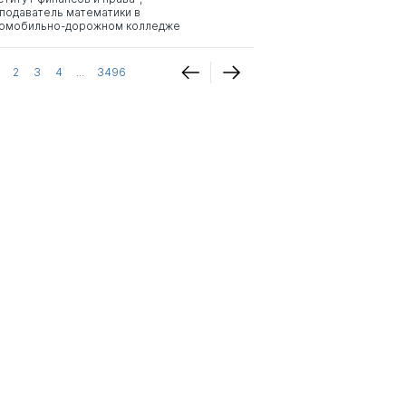
подаватель математики в
омобильно-дорожном колледже
2
3
4
...
3496