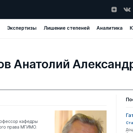
Экспертизы
Лишение степеней
Аналитика
К
ов Анатолий Александ
По
Га
рофессор кафедры
Ста
ого права МГИМО.
Доц