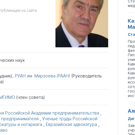
Ста
мед
публикации на сайте
Ка
Ма
Ста
Про
пед
фил
Пят
уни
ческих наук
Кав
рук
Кав
удник),
РУАН им. Мирзоева (РААН)
(Руководитель
рук
а)
исс
сот
гос
инс
МГИМО
(член совета)
Ал
ки Российской Академии предпринимательства
,
 предпринимателя
,
Ученые труды Российской
Даг
окатуры и нотариата
,
Евразийская адвокатура
,
Зав
раво
учр
"Ин