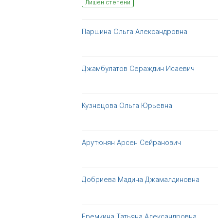
Лишен степени
Паршина Ольга Александровна
Джамбулатов Сераждин Исаевич
Кузнецова Ольга Юрьевна
Арутюнян Арсен Сейранович
Добриева Мадина Джамалдиновна
Еремкина Татьяна Александровна