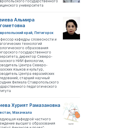
вропольского государственного
ицинского университета
зиева Альмира
гометовна
вропольский край, Пятигорск
фессор кафедры словесности и
агогических технологий
ологического образования
игорского государственного
верситета, директор Северо-
казского НИИ филологии,
оводитель Центра Северо-
казских языков и культур,
оводитель Центра евразийских
ледований, старший научный
рудник Филиала Ставропольского
ударственного педагогического
титута
иева Хурият Рамазановна
естан, Махачкала
едующая кафедрой частного
еждение высшего образования
ститут финансов и права";