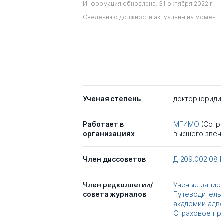
Информация обновлена: 31 октября 2022 г.
Сведения о должности актуальны на момент 
Ученая степень
доктор юриди
Работает в
МГИМО
(Сотр
организациях
высшего звен
Член диссоветов
Д 209.002.08
Член редколлегии/
Ученые запис
совета журналов
Путеводитель
академии адв
Страховое п