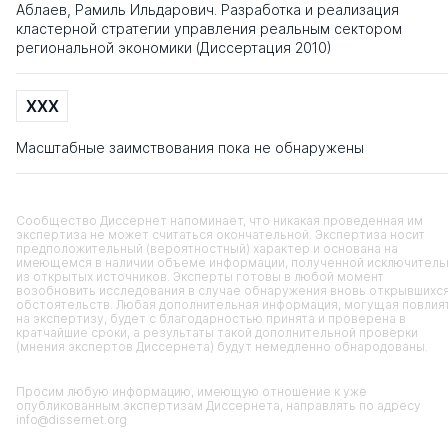
Аблаев, Рамиль Ильдарович. Разработка и реализация
кластерной стратегии управления реальным сектором
региональной экономики (Диссертация 2010)
XXX
Масштабные заимствования пока не обнаружены
Сообщество Диссернет напоминает, что никакая проведенная им
экспертиза не может считаться окончательной. Экспертиза носит
предположительный (вероятностный) характер и основана на
имеющемся в наличии объеме информации, полученной исключитель
из открытых источников. Эксперты готовы в любой момент
возобновить исследования в случае обнаружения вновь открывшихс
обстоятельств. Любая дополнительная информация, могущая повлия
на экспертизу, будет с благодарностью принята и проверена в
кратчайшие сроки, а результаты такой дополнительной проверки
(мнения экспертов Диссернета) будут немедленно обнародованы.
Просим любую информацию, имеющую отношение к уже
опубликованным экспертизам Диссернета, направлять по адресу
info@dissernet.org