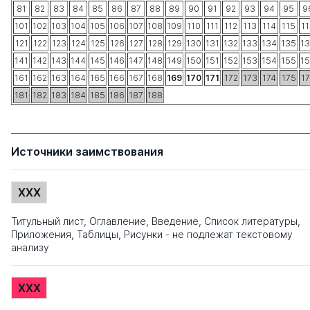
81
82
83
84
85
86
87
88
89
90
91
92
93
94
95
9
101
102
103
104
105
106
107
108
109
110
111
112
113
114
115
1
121
122
123
124
125
126
127
128
129
130
131
132
133
134
135
1
141
142
143
144
145
146
147
148
149
150
151
152
153
154
155
1
161
162
163
164
165
166
167
168
169
170
171
172
173
174
175
1
181
182
183
184
185
186
187
188
Источники заимствования
XXX
Титульный лист, Оглавление, Введение, Список литературы,
Приложения, Таблицы, Рисунки - не подлежат текстовому
анализу
XXX