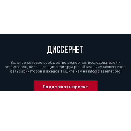
ДИССЕРНЕТ
Вольное сетевое сообщество экспертов, исследователей и
репортеров, посвящающих свой труд разоблачениям мошенников,
фальсификаторов и лжецов. Пишите нам на
info@dissernet.org.
Поддержать проект
МЫ В СОЦСЕТЯХ