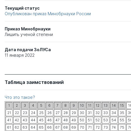
Текущий статус
Опубликован приказ Минобрнауки России
Приказ Минобрнауки
Лишить ученой степени
Дата подачи ЗоЛУСа
11 января 2022
Таблица заимствований
Что это такое?
1
2
3
4
5
6
7
8
9
10
11
12
13
14
15
1
21
22
23
24
25
26
27
28
29
30
31
32
33
34
35
3
41
42
43
44
45
46
47
48
49
50
51
52
53
54
55
5
61
62
63
64
65
66
67
68
69
70
71
72
73
74
75
7